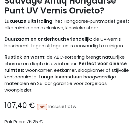
Sauvage Antiq Hongaarse
Punt UV Vernis Orvieto?
Luxueuze uitstraling:
het Hongaarse‑puntmotief geeft
elke ruimte een exclusieve, klassieke sfeer.
Duurzaam en onderhoudsvriendelijk:
de UV‑vernis
beschermt tegen slijtage en is eenvoudig te reinigen.
Rustiek en warm:
de ABC‑sortering brengt natuurlijke
charme en diepte in uw interieur.
Perfect voor diverse
ruimtes:
woonkamer, eetkamer, slaapkamer of stijlvolle
kantoorruimte.
Lange levensduur:
hoogwaardige
materialen en 25 jaar garantie voor zorgeloos
woonplezier.
107,40
€
Inclusief btw
m²
Pak Price:
76,25
€