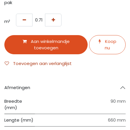
pak
m²
Aan winkelmandje
Koop
toevoegen
nu
Toevoegen aan verlanglijst
Afmetingen
Breedte
90 mm
(mm)
Lengte (mm)
660 mm