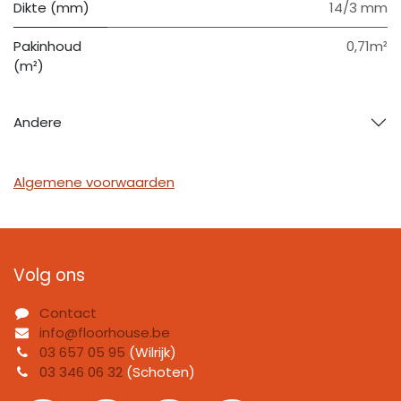
Dikte (mm)
14/3 mm
Pakinhoud
0,71m²
(m²)
Andere
Algemene voorwaarden
Volg ons
Contact
info@floorhouse.be
03 657 05 95
(Wilrijk)
03 346 06 32
(Schoten)