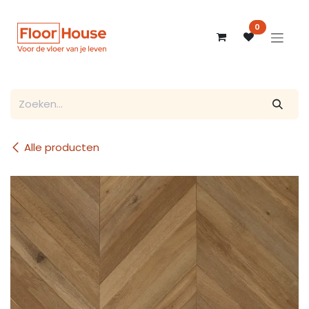
Overslaan naar inhoud
0
Alle producten