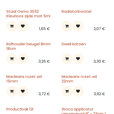
Staal Osmo 3032
Radiatorborstel
Kleurloos zijde mat 5ml
1,65
€
2,07
€
Rolhouder beugel 8mm
Dweil katoen
18cm
3,26
€
3,30
€
Macleans rozet wit
Macleans rozet wit
15mm
22mm
3,72
€
3,92
€
Productbak 12l
Woca applicator
vervangpad 9" - 23cm 1