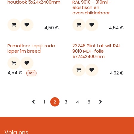
houtlook 5x24x2400mm
RAL 9010 - 310ml -
elastisch en
overschilderbaar
4,50
€
4,54
€
Primofloor tapijt rode
23248 Plint Lat wit RAL
loper 1m breed
9010 MDF-folie
5x24x2400mm
4,54
€
4,92
€
m²
1
2
3
4
5
Volg ons