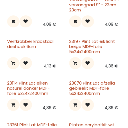
vervangpad 9" - 23cm
23cm
4,09
€
4,09
€
Verfkrabber krabstaal
23197 Plint Lat eik licht
driehoek 6cm
beige MDF-folie
5x24x2400mm
4,13
€
4,36
€
23114 Plint Lat eiken
23070 Plint Lat afzelia
naturel donker MDF-
gebleekt MDF-folie
folie 5x24x2400mm
5x24x2400mm
4,36
€
4,36
€
23261 Plint Lat MDF-folie
Plinten acrylaatkit wit