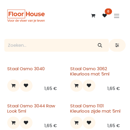
Overslaan naar inhoud
0
Staal Osmo 3040
Staal Osmo 3062
Kleurloos mat 5ml
1,65
€
1,65
€
Staal Osmo 3044 Raw
Staal Osmo 1101
Look 5ml
Kleurloos zijde mat 5ml
1,65
€
1,65
€