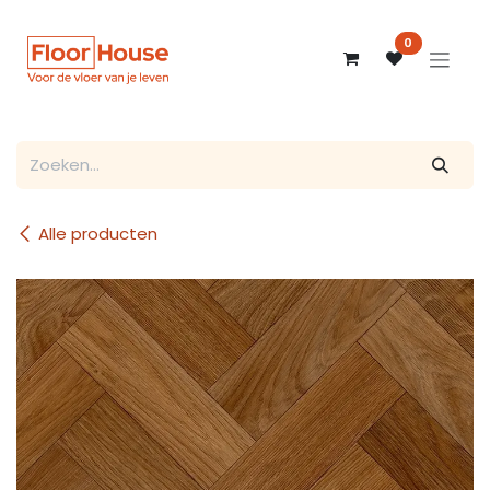
Overslaan naar inhoud
0
Alle producten