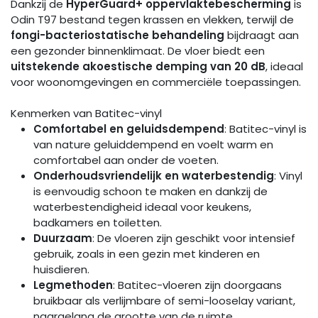
Dankzij de
HyperGuard+ oppervlaktebescherming
is
Odin T97 bestand tegen krassen en vlekken, terwijl de
fongi-bacteriostatische behandeling
bijdraagt aan
een gezonder binnenklimaat. De vloer biedt een
uitstekende akoestische demping van 20 dB
, ideaal
voor woonomgevingen en commerciële toepassingen.
Kenmerken van Batitec-vinyl
Comfortabel en geluidsdempend
: Batitec-vinyl is
van nature geluiddempend en voelt warm en
comfortabel aan onder de voeten.
Onderhoudsvriendelijk en waterbestendig
: Vinyl
is eenvoudig schoon te maken en dankzij de
waterbestendigheid ideaal voor keukens,
badkamers en toiletten.
Duurzaam
: De vloeren zijn geschikt voor intensief
gebruik, zoals in een gezin met kinderen en
huisdieren.
Legmethoden
: Batitec-vloeren zijn doorgaans
bruikbaar als verlijmbare of semi-looselay variant,
naargelang de grootte van de ruimte.