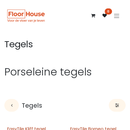
Overslaan naar inhoud
0
Tegels
Porseleine tegels
Tegels
EasyTile Kliff tegel
EasyTile Borneo tegel