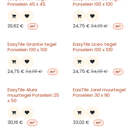
Porselein 45 x 45
Porselein 100 x 100
20,62
€
24,75
€
54,95
€
m²
m²
EasyTile Granite tegel
EasyTile Liceo tegel
Porselein 100 x 100
Porselein 100 x 100
24,75
€
24,75
€
54,95
€
54,95
€
m²
m²
EasyTile Alure
EasiTile Jarel muurtegel
muurtegel Porselein 25
Porselein 30 x 90
x 50
30,16
€
33,02
€
m²
m²