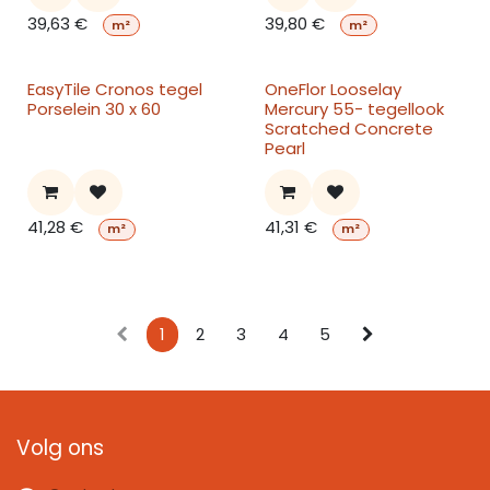
39,63
€
39,80
€
m²
m²
EasyTile Cronos tegel
OneFlor Looselay
Porselein 30 x 60
Mercury 55- tegellook
Scratched Concrete
Pearl
41,28
€
41,31
€
m²
m²
1
2
3
4
5
Volg ons