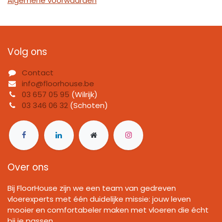
Algemene voorwaarden
Volg ons
Contact
info@floorhouse.be
03 657 05 95
(Wilrijk)
03 346 06 32
(Schoten)
Over ons
Bij FloorHouse zijn we een team van gedreven
vloerexperts met één duidelijke missie: jouw leven
mooier en comfortabeler maken met vloeren die écht
bij je passen.