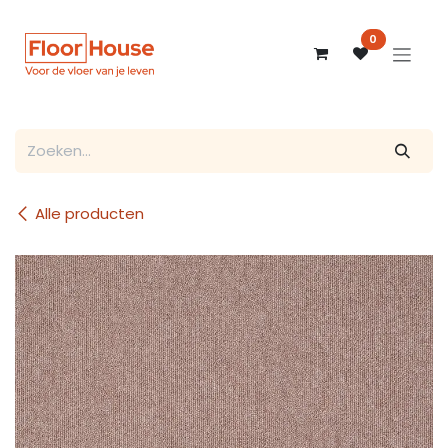
Overslaan naar inhoud
0
Alle producten