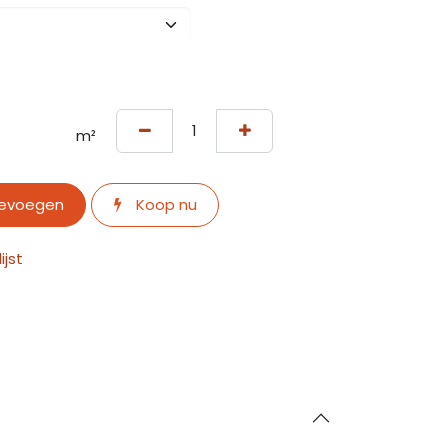
m²
oevoegen
Koop nu
jst