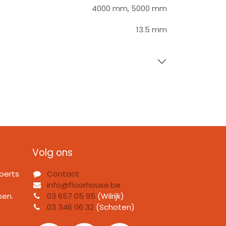
4000 mm
,
5000 mm
13.5 mm
Volg ons
perts
Contact
info@floorhouse.be
sen.
03 657 05 95
(Wilrijk)
03 346 06 32
(Schoten)