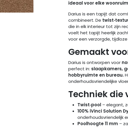
ideaal voor elke woonruim
Darius is een tapijt dat co
combineert. De
twist‑textu
die in elk interieur tot zijn 
voelt het tapijt heerlijk za
voor een verzorgde, tijdloze 
Gemaakt voor
Darius is ontworpen voor
no
perfect in:
slaapkamers, ga
hobbyruimte en bureau.
H
onderhoudsvriendelijke vloer 
Techniek die 
Twist‑pool
– elegant, za
100% iVinci Solution D
onderhoudsvriendelijk en
Poolhoogte 11 mm
– za