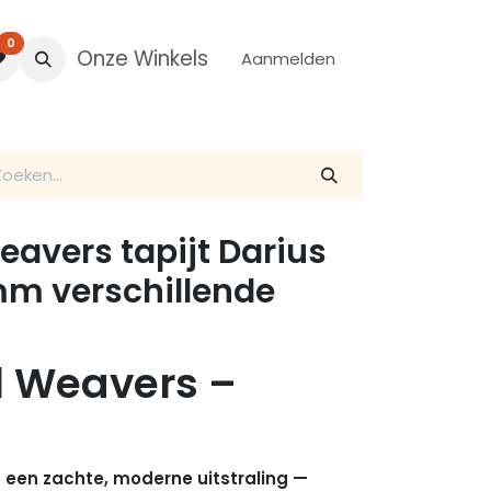
0
Onze Winkels
Aanmelden
avers tapijt Darius
mm verschillende
d Weavers –
et een zachte, moderne uitstraling —