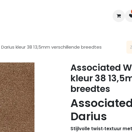
en
Interieur
B2B
Diensten
Blogs
 Darius kleur 38 13,5mm verschillende breedtes
Associated We
kleur 38 13,5
breedtes
Associate
Darius
Stijlvolle twist‑textuur m