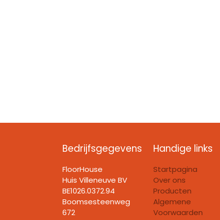
Bedrijfsgegevens
Handige links
FloorHouse
Startpagina
Huis Villeneuve BV​
Over ons
BE1026.0372.94
Producten
Boomsesteenweg
Algemene
672
Voorwaarden