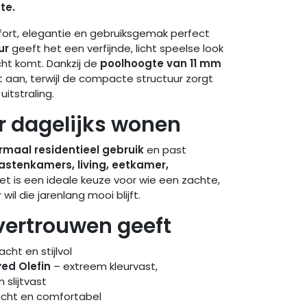
te.
mfort, elegantie en gebruiksgemak perfect
ur
geeft het een verfijnde, licht speelse look
recht komt. Dankzij de
poolhoogte van 11 mm
cht aan, terwijl de compacte structuur zorgt
uitstraling.
 dagelijks wonen
rmaal residentieel gebruik
en past
stenkamers, living, eetkamer,
et is een ideale keuze voor wie een zachte,
wil die jarenlang mooi blijft.
vertrouwen geeft
cht en stijlvol
yed Olefin
– extreem kleurvast,
 slijtvast
cht en comfortabel