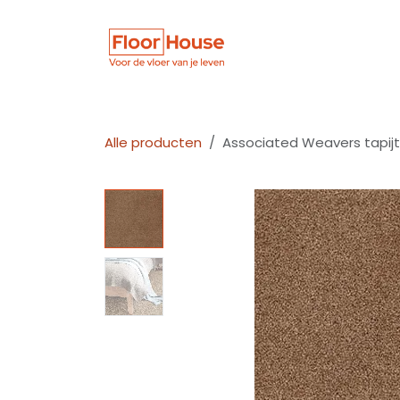
Overslaan naar inhoud
Winkel
Vloer
Alle producten
Associated Weavers tapijt