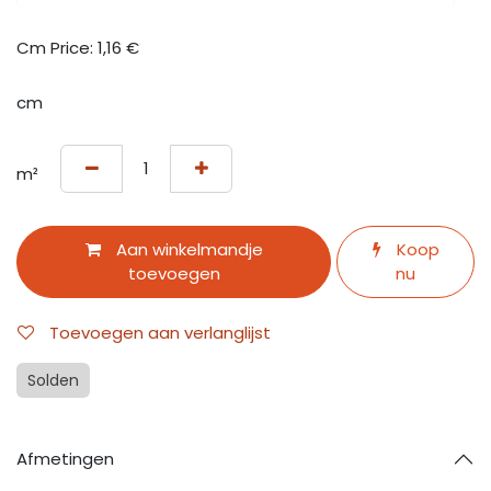
Cm Price:
1,16
€
cm
m²
Aan winkelmandje
Koop
toevoegen
nu
Toevoegen aan verlanglijst
Solden
Afmetingen