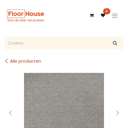
Overslaan naar inhoud
0
Alle producten