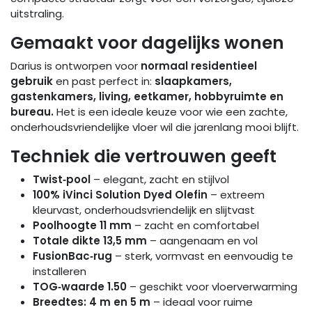
uitstraling.
Gemaakt voor dagelijks wonen
Darius is ontworpen voor
normaal residentieel
gebruik
en past perfect in:
slaapkamers,
gastenkamers, living, eetkamer, hobbyruimte en
bureau.
Het is een ideale keuze voor wie een zachte,
onderhoudsvriendelijke vloer wil die jarenlang mooi blijft.
Techniek die vertrouwen geeft
Twist‑pool
– elegant, zacht en stijlvol
100% iVinci Solution Dyed Olefin
– extreem
kleurvast, onderhoudsvriendelijk en slijtvast
Poolhoogte 11 mm
– zacht en comfortabel
Totale dikte 13,5 mm
– aangenaam en vol
FusionBac‑rug
– sterk, vormvast en eenvoudig te
installeren
TOG‑waarde 1.50
– geschikt voor vloerverwarming
Breedtes: 4 m en 5 m
– ideaal voor ruime