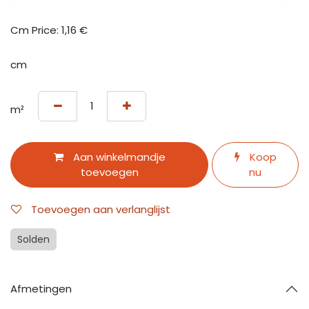
Cm Price:
1,16
€
cm
m²
Aan winkelmandje
Koop
toevoegen
nu
Toevoegen aan verlanglijst
Solden
Afmetingen