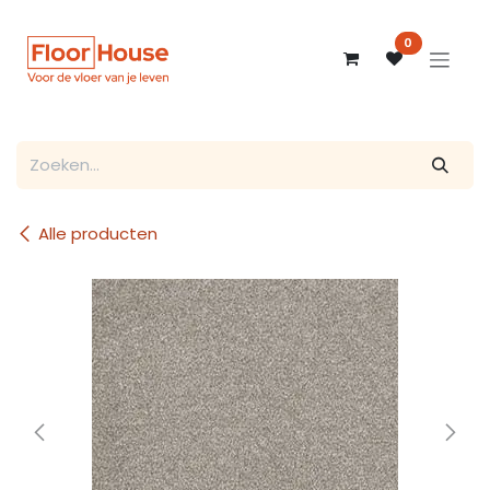
Overslaan naar inhoud
0
Alle producten