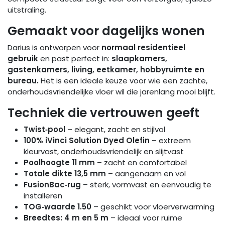
uitstraling.
Gemaakt voor dagelijks wonen
Darius is ontworpen voor
normaal residentieel
gebruik
en past perfect in:
slaapkamers,
gastenkamers, living, eetkamer, hobbyruimte en
bureau.
Het is een ideale keuze voor wie een zachte,
onderhoudsvriendelijke vloer wil die jarenlang mooi blijft.
Techniek die vertrouwen geeft
Twist‑pool
– elegant, zacht en stijlvol
100% iVinci Solution Dyed Olefin
– extreem
kleurvast, onderhoudsvriendelijk en slijtvast
Poolhoogte 11 mm
– zacht en comfortabel
Totale dikte 13,5 mm
– aangenaam en vol
FusionBac‑rug
– sterk, vormvast en eenvoudig te
installeren
TOG‑waarde 1.50
– geschikt voor vloerverwarming
Breedtes: 4 m en 5 m
– ideaal voor ruime