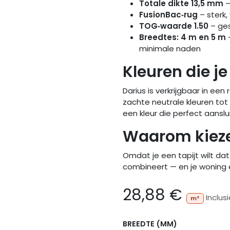
Totale dikte 13,5 mm
–
FusionBac‑rug
– sterk,
TOG‑waarde 1.50
– ges
Breedtes: 4 m en 5 m
minimale naden
Kleuren die je
Darius is verkrijgbaar in een
zachte neutrale kleuren tot 
een kleur die perfect aansluit 
Waarom kieze
Omdat je een tapijt wilt da
combineert — en je woning 
28,88
€
Inclus
m²
BREEDTE (MM)