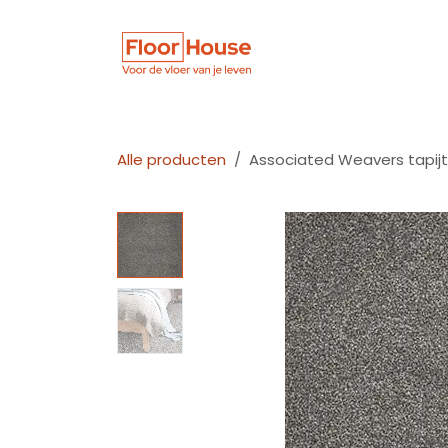
Overslaan naar inhoud
Winkel
Vloer
Alle producten
Associated Weavers tapijt