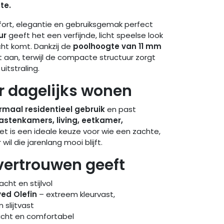
te.
mfort, elegantie en gebruiksgemak perfect
ur
geeft het een verfijnde, licht speelse look
recht komt. Dankzij de
poolhoogte van 11 mm
cht aan, terwijl de compacte structuur zorgt
uitstraling.
 dagelijks wonen
rmaal residentieel gebruik
en past
stenkamers, living, eetkamer,
et is een ideale keuze voor wie een zachte,
wil die jarenlang mooi blijft.
vertrouwen geeft
cht en stijlvol
yed Olefin
– extreem kleurvast,
 slijtvast
cht en comfortabel