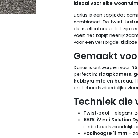
ideaal voor elke woonruim
Darius is een tapijt dat co
combineert. De
twist‑textu
die in elk interieur tot zijn 
voelt het tapijt heerlijk za
voor een verzorgde, tijdloze 
Gemaakt voor
Darius is ontworpen voor
no
perfect in:
slaapkamers, ga
hobbyruimte en bureau.
H
onderhoudsvriendelijke vloer 
Techniek die 
Twist‑pool
– elegant, za
100% iVinci Solution D
onderhoudsvriendelijk en
Poolhoogte 11 mm
– za