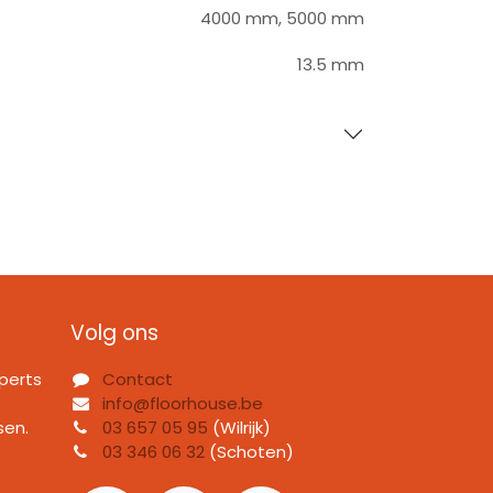
4000 mm
,
5000 mm
13.5 mm
Volg ons
perts
Contact
info@floorhouse.be
sen.
03 657 05 95
(Wilrijk)
03 346 06 32
(Schoten)