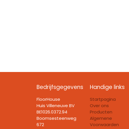
Bedrijfsgegevens
Handige links
FloorHouse
Startpagina
Huis Villeneuve BV​
Over ons
BE1026.0372.94
Producten
Boomsesteenweg
Algemene
672
Voorwaarden