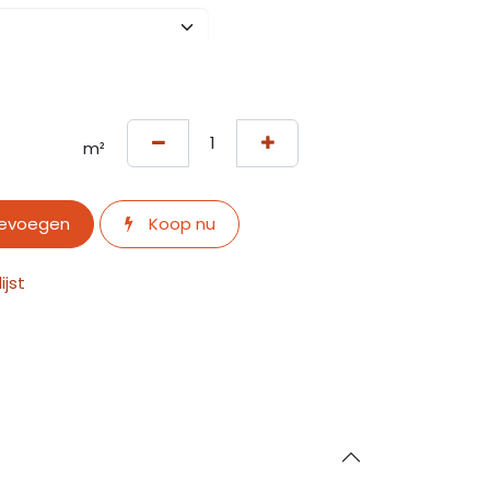
m²
oevoegen
Koop nu
jst