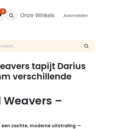
0
Onze Winkels
Aanmelden
avers tapijt Darius
mm verschillende
d Weavers –
et een zachte, moderne uitstraling —