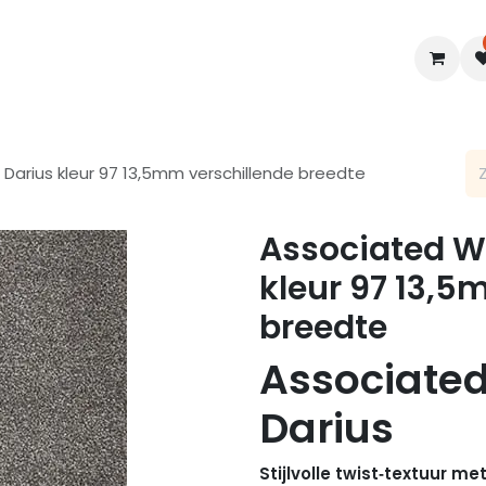
en
Interieur
B2B
Diensten
Blogs
 Darius kleur 97 13,5mm verschillende breedte
Associated We
kleur 97 13,5
breedte
Associate
Darius
Stijlvolle twist‑textuur m