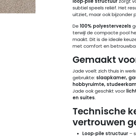
loop‑pile structuur
zorgt v
subtiel speels reliëf. Het resu
uitziet, maar ook bijzonder p
De
100% polyestervezels
g
terwijl de compacte pool he
maakt. Dit is de ideale keu
met comfort en betrouwbaa
Gemaakt voor
Jade voelt zich thuis in werk
gebruikte:
slaapkamer, gas
hobbyruimte, studeerkam
Jade ook geschikt voor
lic
en suites
.
Technische k
vertrouwen g
Loop‑pile structuur
– s