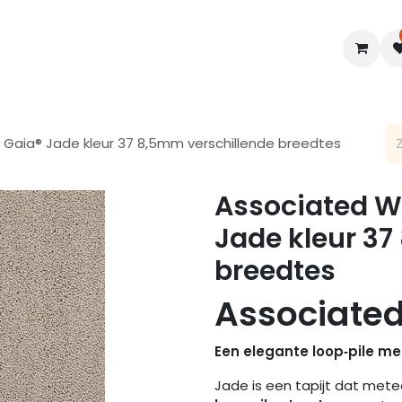
en
Interieur
B2B
Diensten
Blogs
 Gaia® Jade kleur 37 8,5mm verschillende breedtes
Associated We
Jade kleur 37
breedtes
Associate
Een elegante loop‑pile met
Jade is een tapijt dat meteen