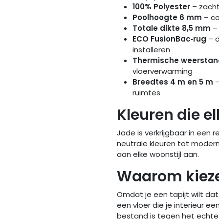
100% Polyester
– zacht
Poolhoogte 6 mm
– co
Totale dikte 8,5 mm
– 
ECO FusionBac‑rug
– d
installeren
Thermische weerstan
vloerverwarming
Breedtes 4 m en 5 m
–
ruimtes
Kleuren die el
Jade is verkrijgbaar in een re
neutrale kleuren tot modern
aan elke woonstijl aan.
Waarom kieze
Omdat je een tapijt wilt da
een vloer die je interieur ee
bestand is tegen het echte 