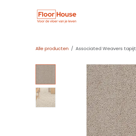
Overslaan naar inhoud
Winkel
Vloer
Alle producten
Associated Weavers tapijt