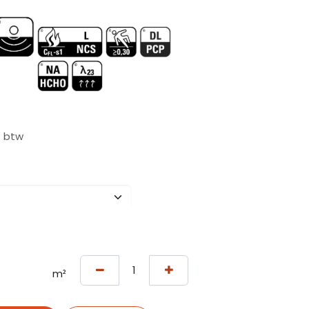
f btw
m²