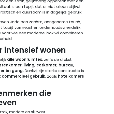
oor een strak, gelijkmatig oppervlak met een
ltaat is een tapijt dat er niet alleen stijlvol
raktisch en duurzaam is in dagelijks gebruik.
even Jade een zachte, aangename touch,
t tapijt vormvast en onderhoudsvriendelijk
ze voor wie een moderne look wil combineren
rheid.
 intensief wonen
elijk
alle woonruimtes
, zelfs de drukst
tenkamer, living, eetkamer, bureau,
er én gang.
Dankzij zijn sterke constructie is
ht commercieel gebruik
, zoals
hotelkamers
enmerken die
even
trak, modern en slijtvast