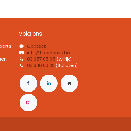
Volg ons
perts
Contact
info@floorhouse.be
sen.
03 657 05 95
(Wilrijk)
03 346 06 32
(Schoten)