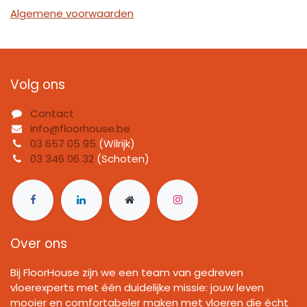
Algemene voorwaarden
Volg ons
Contact
info@floorhouse.be
03 657 05 95
(Wilrijk)
03 346 06 32
(Schoten)
Over ons
Bij FloorHouse zijn we een team van gedreven
vloerexperts met één duidelijke missie: jouw leven
mooier en comfortabeler maken met vloeren die écht