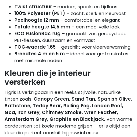
Twist‑structuur
– modern, speels en tijdloos
100% Polyester (PET)
– zacht, sterk en kleurvast
Poolhoogte 12 mm
– comfortabel en elegant
Totale hoogte 14,5 mm
– een mooi volle look
ECO FusionBac‑rug
– gemaakt van gerecyclede
PET‑flessen, duurzaam en vormvast
TOG‑waarde 1.65
– geschikt voor vloerverwarming
Breedtes 4 m en 5 m
– ideaal voor grote ruimtes
met minimale naden
Kleuren die je interieur
versterken
Tigris is verkrijgbaar in een reeks stijlvolle, natuurlijke
tinten zoals:
Canopy Green, Sand Tan, Spanish Olive,
Bathstone, Teddy Bear, Rolling Fog, London Roof,
Goa, Iron Grey, Chimney Smoke, Wren Feather,
Amsterdam Grey, Graphite en Blackjack.
Van warme
aardetinten tot koele moderne grijzen — er is altijd een
kleur die perfect aansluit bij jouw interieur.