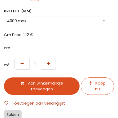
BREEDTE (MM)
Cm Price:
1,12
€
cm
m²
Aan winkelmandje
Koop
toevoegen
nu
Toevoegen aan verlanglijst
Solden