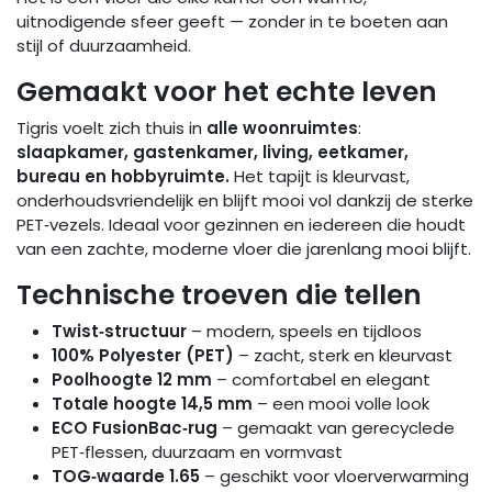
uitnodigende sfeer geeft — zonder in te boeten aan
stijl of duurzaamheid.
Gemaakt voor het echte leven
Tigris voelt zich thuis in
alle woonruimtes
:
slaapkamer, gastenkamer, living, eetkamer,
bureau en hobbyruimte.
Het tapijt is kleurvast,
onderhoudsvriendelijk en blijft mooi vol dankzij de sterke
PET‑vezels. Ideaal voor gezinnen en iedereen die houdt
van een zachte, moderne vloer die jarenlang mooi blijft.
Technische troeven die tellen
Twist‑structuur
– modern, speels en tijdloos
100% Polyester (PET)
– zacht, sterk en kleurvast
Poolhoogte 12 mm
– comfortabel en elegant
Totale hoogte 14,5 mm
– een mooi volle look
ECO FusionBac‑rug
– gemaakt van gerecyclede
PET‑flessen, duurzaam en vormvast
TOG‑waarde 1.65
– geschikt voor vloerverwarming