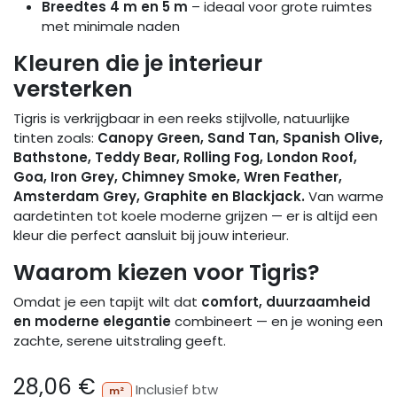
Breedtes 4 m en 5 m
– ideaal voor grote ruimtes
met minimale naden
Kleuren die je interieur
versterken
Tigris is verkrijgbaar in een reeks stijlvolle, natuurlijke
tinten zoals:
Canopy Green, Sand Tan, Spanish Olive,
Bathstone, Teddy Bear, Rolling Fog, London Roof,
Goa, Iron Grey, Chimney Smoke, Wren Feather,
Amsterdam Grey, Graphite en Blackjack.
Van warme
aardetinten tot koele moderne grijzen — er is altijd een
kleur die perfect aansluit bij jouw interieur.
Waarom kiezen voor Tigris?
Omdat je een tapijt wilt dat
comfort, duurzaamheid
en moderne elegantie
combineert — en je woning een
zachte, serene uitstraling geeft.
28,06
€
Inclusief btw
m²