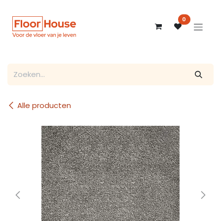
Overslaan naar inhoud
0
Alle producten