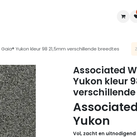
en
Interieur
B2B
Diensten
Blogs
 Gaia® Yukon kleur 98 21,5mm verschillende breedtes
Associated We
Yukon kleur 
verschillende
Associate
Yukon
Vol, zacht en uitnodigend 