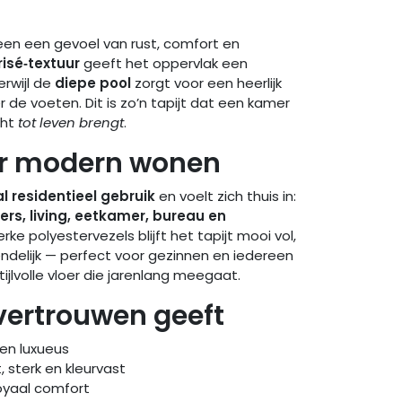
een een gevoel van rust, comfort en
frisé‑textuur
geeft het oppervlak een
terwijl de
diepe pool
zorgt voor een heerlijk
de voeten. Dit is zo’n tapijt dat een kamer
cht
tot leven brengt
.
r modern wonen
 residentieel gebruik
en voelt zich thuis in:
s, living, eetkamer, bureau en
rke polyestervezels blijft het tapijt mooi vol,
ndelijk — perfect voor gezinnen en iedereen
ijlvolle vloer die jarenlang meegaat.
vertrouwen geeft
 en luxueus
 sterk en kleurvast
oyaal comfort