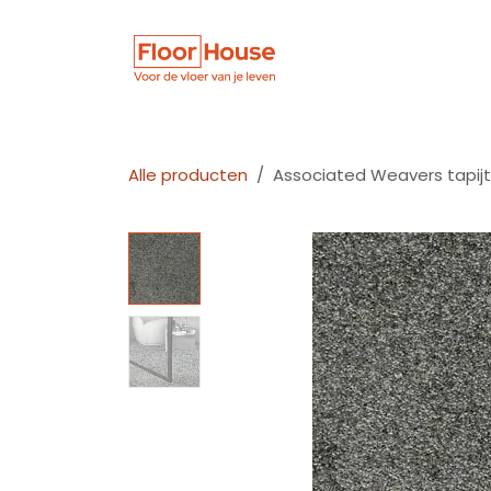
Overslaan naar inhoud
Winkel
Vloer
Alle producten
Associated Weavers tapijt