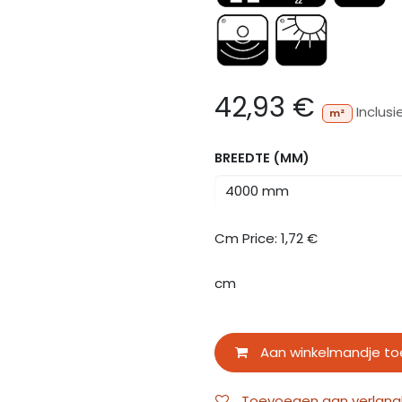
42,93
€
Inclusi
m²
BREEDTE (MM)
Cm Price:
1,72
€
cm
Aan winkelmandje t
Toevoegen aan verlangli