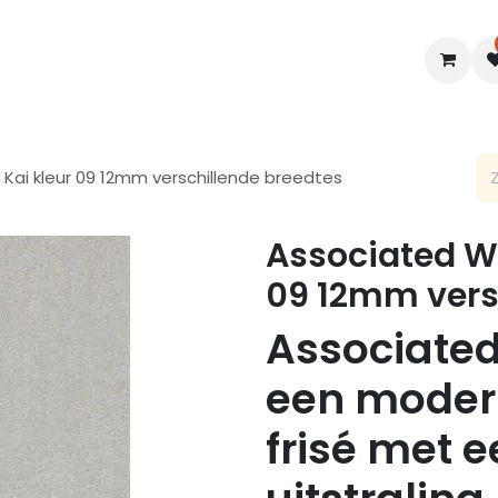
en
Interieur
B2B
Diensten
Blogs
 Kai kleur 09 12mm verschillende breedtes
Associated We
09 12mm vers
Associated
een moder
frisé met e