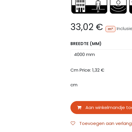
33,02
€
Inclusi
m²
BREEDTE (MM)
Cm Price:
1,32
€
cm
Aan winkelmandje t
Toevoegen aan verlangli