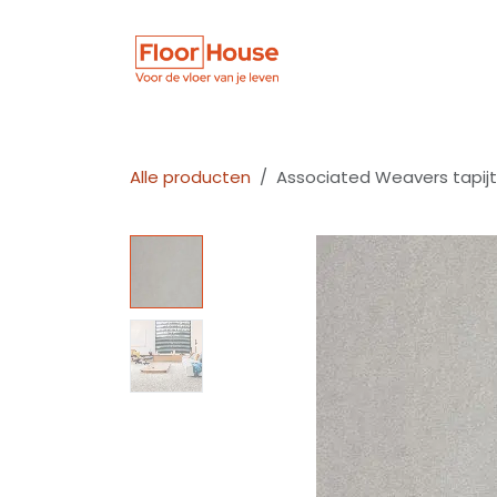
Overslaan naar inhoud
Winkel
Vloer
Alle producten
Associated Weavers tapijt