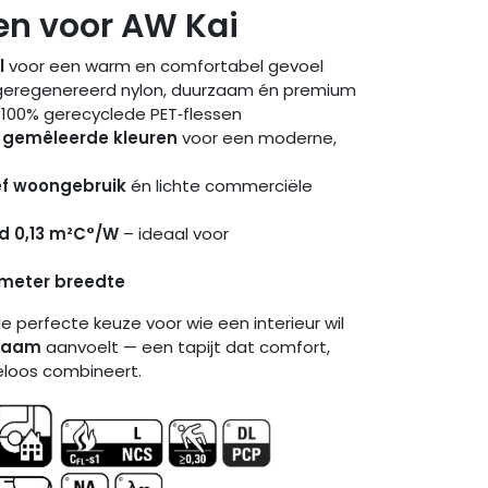
n voor AW Kai
l
voor een warm en comfortabel gevoel
 geregenereerd nylon, duurzaam én premium
 100% gerecyclede PET‑flessen
cht gemêleerde kleuren
voor een moderne,
ef woongebruik
én lichte commerciële
d 0,13 m²C°/W
– ideaal voor
5 meter breedte
e perfecte keuze voor wie een interieur wil
rzaam
aanvoelt — een tapijt dat comfort,
eloos combineert.