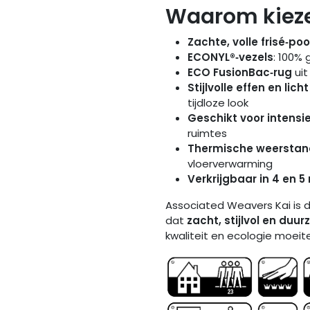
Waarom kieze
Zachte, volle frisé‑poo
ECONYL®‑vezels
: 100%
ECO FusionBac‑rug
uit
Stijlvolle effen en li
tijdloze look
Geschikt voor intensi
ruimtes
Thermische weerstan
vloerverwarming
Verkrijgbaar in 4 en 
Associated Weavers Kai is d
dat
zacht, stijlvol en duu
kwaliteit en ecologie moeit