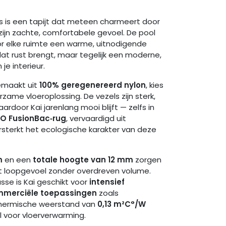
 is een tapijt dat meteen charmeert door
zijn zachte, comfortabele gevoel. De pool
or elke ruimte een warme, uitnodigende
jt dat rust brengt, maar tegelijk een moderne,
je interieur.
emaakt uit
100% geregenereerd nylon
, kies
zame vloeroplossing. De vezels zijn sterk,
ardoor Kai jarenlang mooi blijft — zelfs in
O FusionBac‑rug
, vervaardigd uit
rsterkt het ecologische karakter van deze
m
en een
totale hoogte van 12 mm
zorgen
 loopgevoel zonder overdreven volume.
asse is Kai geschikt voor
intensief
ommerciële toepassingen
zoals
 thermische weerstand van
0,13 m²C°/W
 voor vloerverwarming.