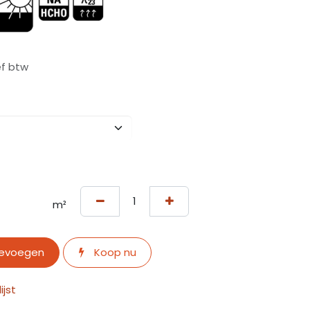
ef btw
m²
oevoegen
Koop nu
jst