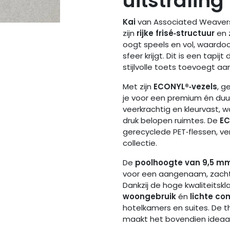
uitstraling
Kai
van Associated Weavers
zijn
rijke frisé‑structuur
en 
oogt speels en vol, waardo
sfeer krijgt. Dit is een tapi
stijlvolle toets toevoegt aan 
Met zijn
ECONYL®‑vezels
, g
je voor een premium én duur
veerkrachtig en kleurvast, wa
druk belopen ruimtes. De
EC
gerecyclede PET‑flessen, ve
collectie.
De
poolhoogte van 9,5 m
voor een aangenaam, zacht
Dankzij de hoge kwaliteitskl
woongebruik
én
lichte c
hotelkamers en suites. De
maakt het bovendien ideaal