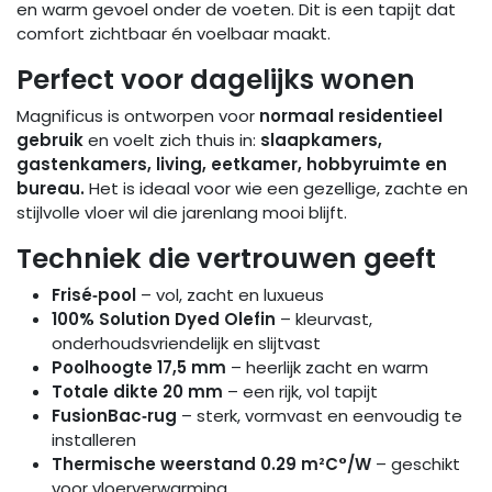
en warm gevoel onder de voeten. Dit is een tapijt dat
comfort zichtbaar én voelbaar maakt.
Perfect voor dagelijks wonen
Magnificus is ontworpen voor
normaal residentieel
gebruik
en voelt zich thuis in:
slaapkamers,
gastenkamers, living, eetkamer, hobbyruimte en
bureau.
Het is ideaal voor wie een gezellige, zachte en
stijlvolle vloer wil die jarenlang mooi blijft.
Techniek die vertrouwen geeft
Frisé‑pool
– vol, zacht en luxueus
100% Solution Dyed Olefin
– kleurvast,
onderhoudsvriendelijk en slijtvast
Poolhoogte 17,5 mm
– heerlijk zacht en warm
Totale dikte 20 mm
– een rijk, vol tapijt
FusionBac‑rug
– sterk, vormvast en eenvoudig te
installeren
Thermische weerstand 0.29 m²C°/W
– geschikt
voor vloerverwarming