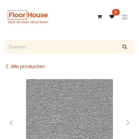
Overslaan naar inhoud
0
Alle producten