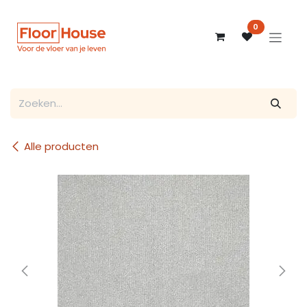
Overslaan naar inhoud
0
Alle producten