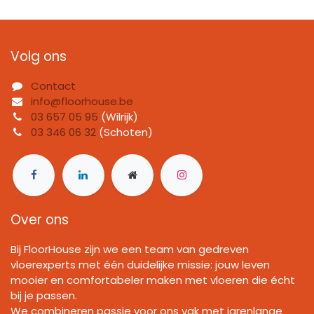
Volg ons
Contact
info@floorhouse.be
03 657 05 95
(Wilrijk)
03 346 06 32
(Schoten)
Over ons
Bij FloorHouse zijn we een team van gedreven
vloerexperts met één duidelijke missie: jouw leven
mooier en comfortabeler maken met vloeren die écht
bij je passen.
We combineren passie voor ons vak met jarenlange