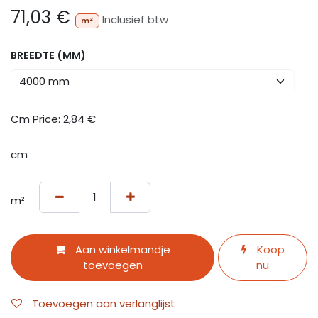
71,03
€
Inclusief btw
m²
BREEDTE (MM)
Cm Price:
2,84
€
cm
m²
Aan winkelmandje
Koop
toevoegen
nu
Toevoegen aan verlanglijst