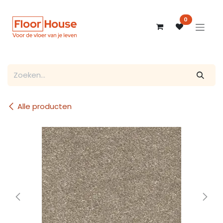
Overslaan naar inhoud
0
Alle producten