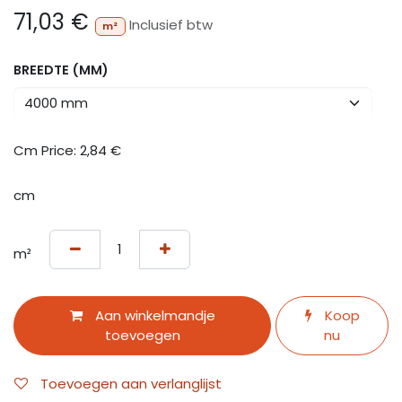
71,03
€
Inclusief btw
m²
BREEDTE (MM)
Cm Price:
2,84
€
cm
m²
Aan winkelmandje
Koop
toevoegen
nu
Toevoegen aan verlanglijst