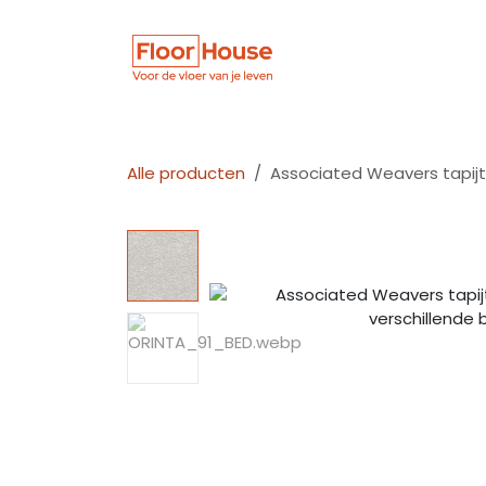
Overslaan naar inhoud
Winkel
Vloer
Alle producten
Associated Weavers tapijt 