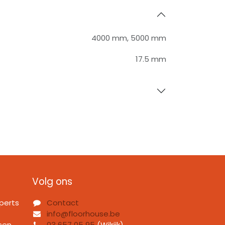
4000 mm
,
5000 mm
17.5 mm
Volg ons
perts
Contact
info@floorhouse.be
sen.
03 657 05 95
(Wilrijk)