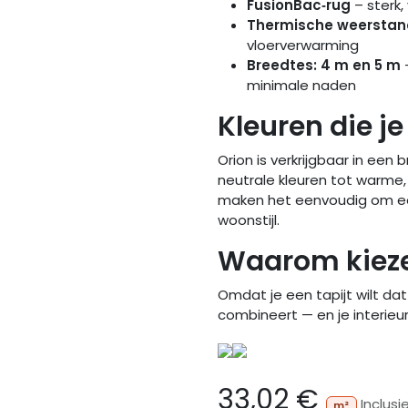
FusionBac‑rug
– sterk,
Thermische weerstan
vloerverwarming
Breedtes: 4 m en 5 m
minimale naden
Kleuren die je
Orion is verkrijgbaar in een 
neutrale kleuren tot warme
maken het eenvoudig om ee
woonstijl.
Waarom kieze
Omdat je een tapijt wilt da
combineert — en je interieur
33,02
€
Inclusi
m²