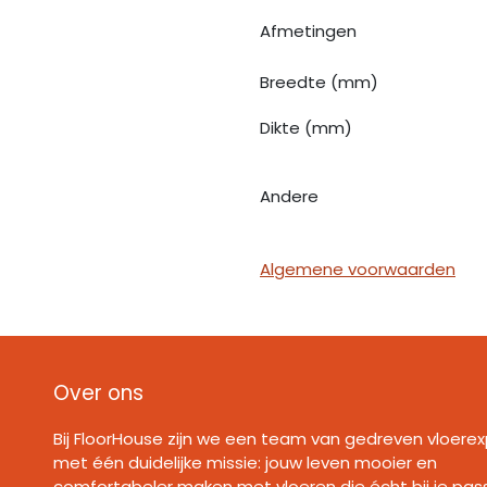
Afmetingen
Breedte (mm)
Dikte (mm)
Andere
Algemene voorwaarden
Over ons
Bij FloorHouse zijn we een team van gedreven vloerex
met één duidelijke missie: jouw leven mooier en
comfortabeler maken met vloeren die écht bij je pas