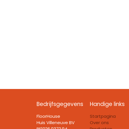
Bedrijfsgegevens
Handige links
FloorHouse
Startpagina
Huis Villeneuve BV​
Over ons
BE1026.0372.94
Producten