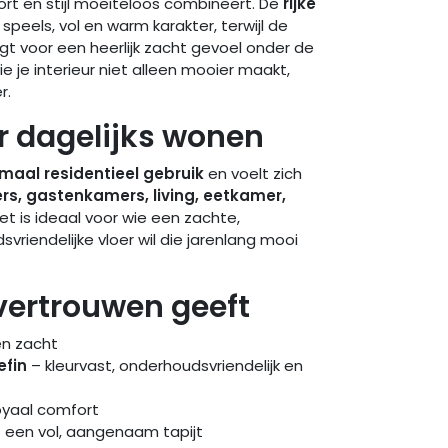
ort en stijl moeiteloos combineert. De
rijke
peels, vol en warm karakter, terwijl de
gt voor een heerlijk zacht gevoel onder de
die je interieur niet alleen mooier maakt,
r.
 dagelijks wonen
maal residentieel gebruik
en voelt zich
s, gastenkamers, living, eetkamer,
t is ideaal voor wie een zachte,
riendelijke vloer wil die jarenlang mooi
vertrouwen geeft
en zacht
efin
– kleurvast, onderhoudsvriendelijk en
oyaal comfort
 een vol, aangenaam tapijt