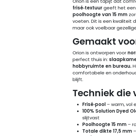
Orion is een tapijt dat comf
frisé‑textuur
geeft het een s
poolhoogte van 15 mm
zor
voeten. Dit is een kwaliteit 
maar ook voelbaar gezellige
Gemaakt voor
Orion is ontworpen voor
nor
perfect thuis in:
slaapkamer
hobbyruimte en bureau.
He
comfortabele en onderhoudsv
blijft.
Techniek die 
Frisé‑pool
– warm, vol 
100% Solution Dyed Ol
slijtvast
Poolhoogte 15 mm
– r
Totale dikte 17,5 mm
–