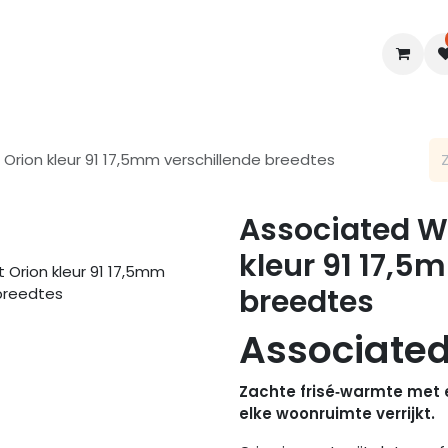
en
Interieur
B2B
Diensten
Blogs
Orion kleur 91 17,5mm verschillende breedtes
Associated We
kleur 91 17,5
breedtes
Associated
Zachte frisé‑warmte met e
elke woonruimte verrijkt.