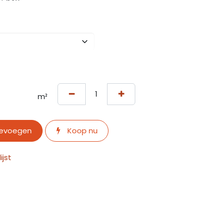
m²
oevoegen
Koop nu
jst