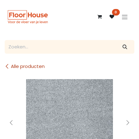
Overslaan naar inhoud
0
Alle producten