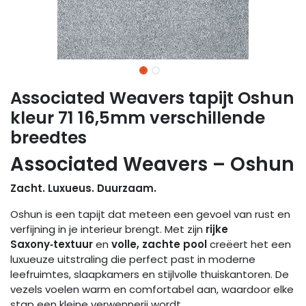
Associated Weavers tapijt Oshun
kleur 71 16,5mm verschillende
breedtes
Associated Weavers – Oshun
Zacht. Luxueus. Duurzaam.
Oshun is een tapijt dat meteen een gevoel van rust en
verfijning in je interieur brengt. Met zijn
rijke
Saxony‑textuur
en
volle, zachte pool
creëert het een
luxueuze uitstraling die perfect past in moderne
leefruimtes, slaapkamers en stijlvolle thuiskantoren. De
vezels voelen warm en comfortabel aan, waardoor elke
stap een kleine verwennerij wordt.