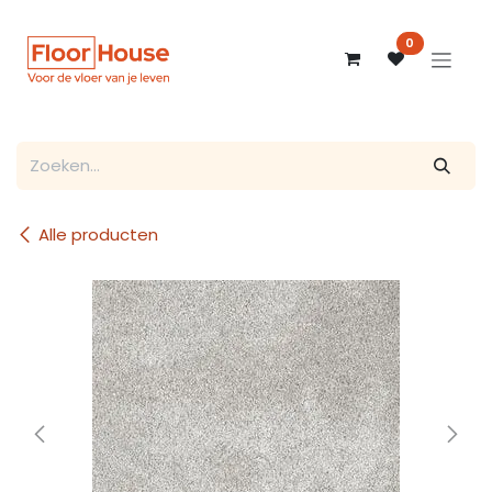
Overslaan naar inhoud
0
Alle producten