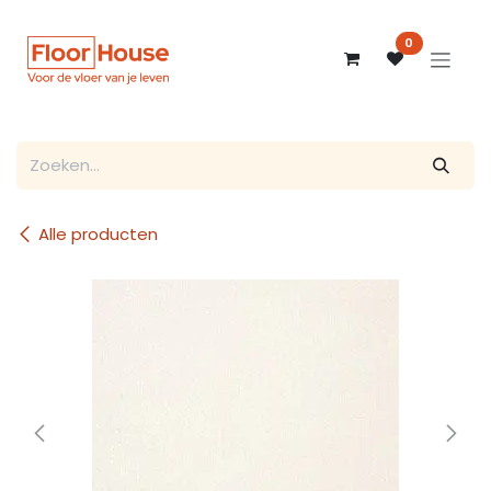
Overslaan naar inhoud
0
Alle producten