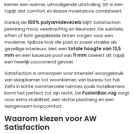
kamer een warme, uitnodigende uitstraling. Dit is een
tapijt dat comfort en klasse moeiteloos combineert.
Dankzij de
100% polyamidevezels
blijft Satisfaction
jarenlang mooi, veerkrachtig en kleurvast. De subtiele,
effen of licht gespikkelde tinten zorgen voor een
moderne, tijdloze look die past in zowel strakke als
gezellige interieurs. Met een
totale hoogte van 13,5
mm
en een luxueuze pool van
11 mm
creëert dit tapijt
een heerlijk cocoonend gevoel.
Satisfaction is ontworpen voor intensief woongebruik:
van slaapkamer tot woonkamer, van bureau tot hal.
Zelfs in lichte commerciële ruimtes zoals hotelkamers
komt het perfect tot zijn recht. De
FusionBac‑rug
zorgt
voor extra stabiliteit, een vlotte plaatsing en een
aangenaam loopcomfort.
Waarom kiezen voor AW
Satisfaction