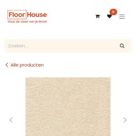
Overslaan naar inhoud
0
Alle producten