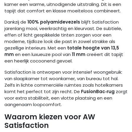
kamer een warme, uitnodigende uitstraling. Dit is een
tapijt dat comfort en klasse moeiteloos combineert.
Dankzij de
100% polyamidevezels
blijft Satisfaction
jarenlang mooi, veerkrachtig en kleurvast. De subtiele,
effen of licht gespikkelde tinten zorgen voor een
moderne, tijdloze look die past in zowel strakke als
gezellige interieurs. Met een
totale hoogte van 13,5
mm
en een luxueuze pool van
11 mm
creëert dit tapijt
een heerlijk cocoonend gevoel.
Satisfaction is ontworpen voor intensief woongebruik:
van slaapkamer tot woonkamer, van bureau tot hal.
Zelfs in lichte commerciële ruimtes zoals hotelkamers
komt het perfect tot zijn recht. De
FusionBac‑rug
zorgt
voor extra stabiliteit, een vlotte plaatsing en een
aangenaam loopcomfort.
Waarom kiezen voor AW
Satisfaction