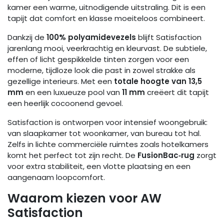
kamer een warme, uitnodigende uitstraling. Dit is een
tapijt dat comfort en klasse moeiteloos combineert.
Dankzij de
100% polyamidevezels
blijft Satisfaction
jarenlang mooi, veerkrachtig en kleurvast. De subtiele,
effen of licht gespikkelde tinten zorgen voor een
moderne, tijdloze look die past in zowel strakke als
gezellige interieurs. Met een
totale hoogte van 13,5
mm
en een luxueuze pool van
11 mm
creëert dit tapijt
een heerlijk cocoonend gevoel.
Satisfaction is ontworpen voor intensief woongebruik:
van slaapkamer tot woonkamer, van bureau tot hal.
Zelfs in lichte commerciële ruimtes zoals hotelkamers
komt het perfect tot zijn recht. De
FusionBac‑rug
zorgt
voor extra stabiliteit, een vlotte plaatsing en een
aangenaam loopcomfort.
Waarom kiezen voor AW
Satisfaction