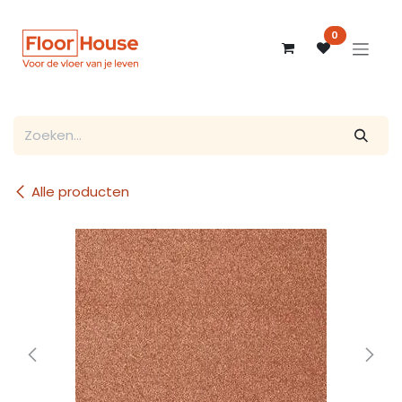
Overslaan naar inhoud
0
Alle producten