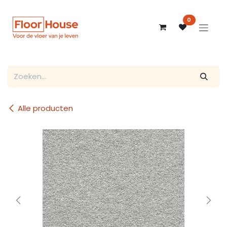
Overslaan naar inhoud
0
Alle producten