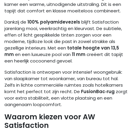
kamer een warme, uitnodigende uitstraling. Dit is een
tapijt dat comfort en klasse moeiteloos combineert.
Dankzij de
100% polyamidevezels
blijft Satisfaction
jarenlang mooi, veerkrachtig en kleurvast. De subtiele,
effen of licht gespikkelde tinten zorgen voor een
moderne, tijdloze look die past in zowel strakke als
gezellige interieurs. Met een
totale hoogte van 13,5
mm
en een luxueuze pool van
11 mm
creëert dit tapijt
een heerlijk cocoonend gevoel.
Satisfaction is ontworpen voor intensief woongebruik:
van slaapkamer tot woonkamer, van bureau tot hal.
Zelfs in lichte commerciële ruimtes zoals hotelkamers
komt het perfect tot zijn recht. De
FusionBac‑rug
zorgt
voor extra stabiliteit, een vlotte plaatsing en een
aangenaam loopcomfort.
Waarom kiezen voor AW
Satisfaction