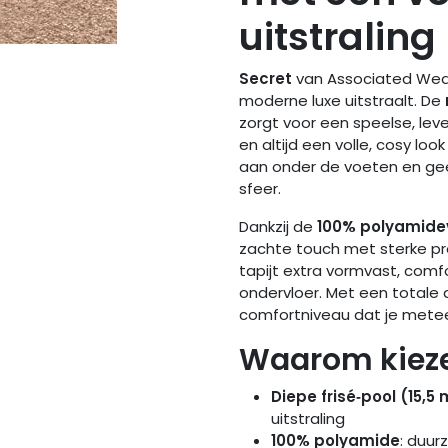
uitstraling
Secret
van Associated Weav
moderne luxe uitstraalt. De
zorgt voor een speelse, lev
en altijd een volle, cosy lo
aan onder de voeten en geef
sfeer.
Dankzij de
100% polyamide
zachte touch met sterke pr
tapijt extra vormvast, comfo
ondervloer. Met een totale 
comfortniveau dat je metee
Waarom kieze
Diepe frisé‑pool (15,5
uitstraling
100% polyamide
: duur