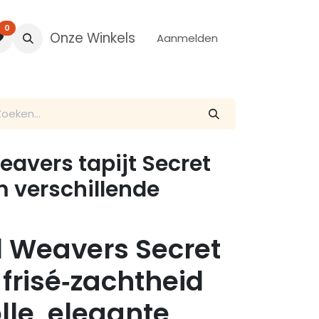
0
Onze Winkels
Aanmelden
avers tapijt Secret
 verschillende
 Weavers Secret
 frisé‑zachtheid
lle, elegante