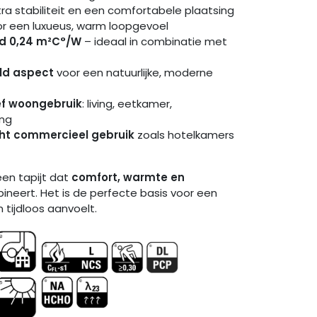
ra stabiliteit en een comfortabele plaatsing
r een luxueus, warm loopgevoel
d 0,24 m²C°/W
– ideaal in combinatie met
eld aspect
voor een natuurlijke, moderne
ef woongebruik
: living, eetkamer,
ang
cht commercieel gebruik
zoals hotelkamers
een tapijt dat
comfort, warmte en
neert. Het is de perfecte basis voor een
en tijdloos aanvoelt.