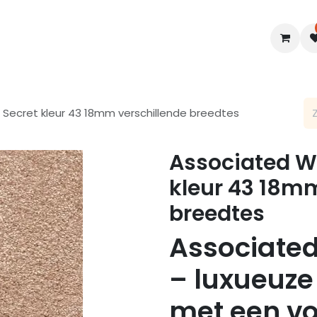
en
Interieur
B2B
Diensten
Blogs
 Secret kleur 43 18mm verschillende breedtes
Associated We
kleur 43 18mm
breedtes
Associated
– luxueuze
met een vo