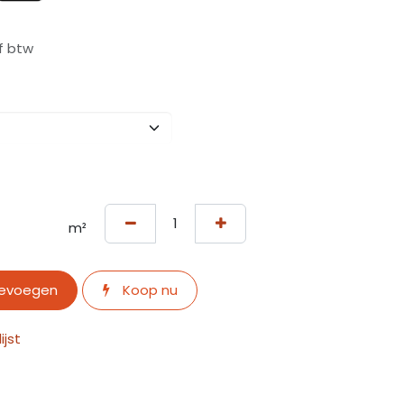
ef btw
m²
oevoegen
Koop nu
jst