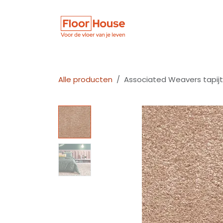
Overslaan naar inhoud
Winkel
Vloer
Alle producten
Associated Weavers tapijt