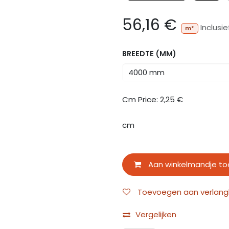
56,16
€
Inclusi
m²
BREEDTE (MM)
Cm Price:
2,25
€
cm
Aan winkelmandje t
Toevoegen aan verlangli
Vergelijken