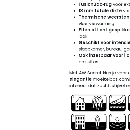
FusionBac‑rug
voor ext
18 mm totale dikte
voo
Thermische weerstan
vloerverwarming
Effen of licht gespikk
look
Geschikt voor intensi
slaapkamer, bureau, g
Ook inzetbaar voor li
en suites
Met AW Secret kies je voor 
elegantie
moeiteloos combi
interieur dat zacht, stijlvol 