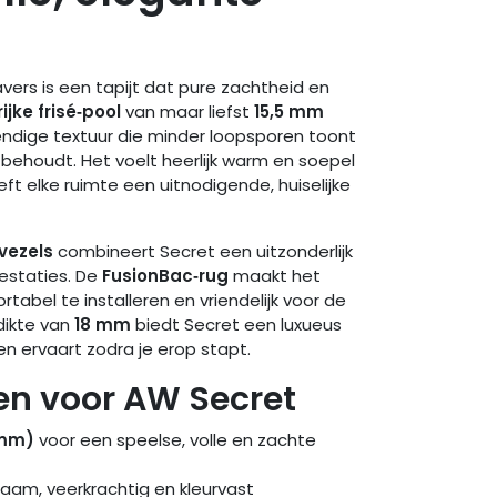
ers is een tapijt dat pure zachtheid en
rijke frisé‑pool
van maar liefst
15,5 mm
endige textuur die minder loopsporen toont
ok behoudt. Het voelt heerlijk warm en soepel
t elke ruimte een uitnodigende, huiselijke
vezels
combineert Secret een uitzonderlijk
estaties. De
FusionBac‑rug
maakt het
rtabel te installeren en vriendelijk voor de
dikte van
18 mm
biedt Secret een luxueus
n ervaart zodra je erop stapt.
n voor AW Secret
 mm)
voor een speelse, volle en zachte
zaam, veerkrachtig en kleurvast