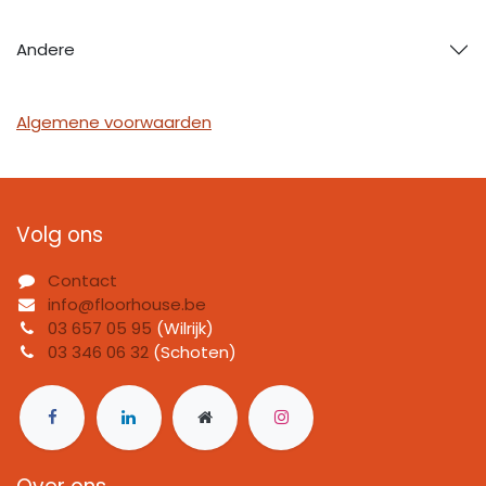
Andere
Algemene voorwaarden
Volg ons
Contact
info@floorhouse.be
03 657 05 95
(Wilrijk)
03 346 06 32
(Schoten)