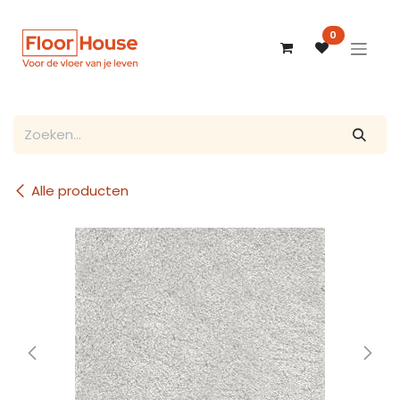
Overslaan naar inhoud
0
Alle producten