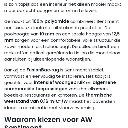
is zo’n tapijt dat een interieur niet alleen mooier maakt,
maar ook écht aangenamer om in te leven.
Gemaakt uit
100% polyamide
combineert Sentiment
een luxueuze look met uitstekende prestaties. De
poolhoogte van
10 mm
en een totale hoogte van
12,5
mm
zorgen voor een comfortabele, volle structuur die
zowel modern als tijdloos oogt. De collectie biedt een
reeks effen en licht gemêleerde tinten die moeiteloos
aansluiten bij uiteenlopende woonstijlen.
Dankzij de
FusionBac‑rug
is Sentiment stabiel,
vormvast en eenvoudig te installeren. Het tapijt is
geschikt voor
intensief woongebruik
én
algemene
commerciële toepassingen
zoals hotelkamers,
boetieks, restaurants en kantoren. De
thermische
weerstand van 0,16 m²C°/W
maakt het bovendien
ideaal in combinatie met vloerverwarming.
Waarom kiezen voor AW
Sentiment