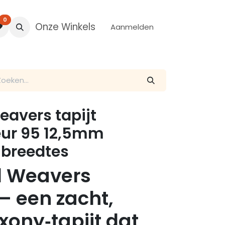
0
Onze Winkels
Aanmelden
avers tapijt
eur 95 12,5mm
 breedtes
d Weavers
– een zacht,
xony‑tapijt dat