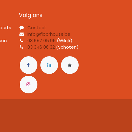
Volg ons
perts
Contact
info@floorhouse.be
sen.
03 657 05 95
(Wilrijk)
03 346 06 32
(Schoten)