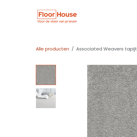
Overslaan naar inhoud
Winkel
Vloer
Alle producten
Associated Weavers tapijt