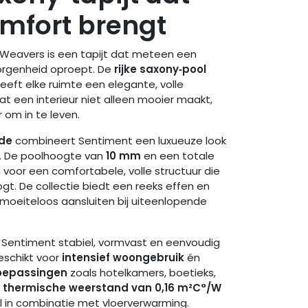
omfort brengt
Weavers is een tapijt dat meteen een
rgenheid oproept. De
rijke saxony‑pool
geeft elke ruimte een elegante, volle
t dat een interieur niet alleen mooier maakt,
om in te leven.
de
combineert Sentiment een luxueuze look
s. De poolhoogte van
10 mm
en een totale
voor een comfortabele, volle structuur die
gt. De collectie biedt een reeks effen en
 moeiteloos aansluiten bij uiteenlopende
 Sentiment stabiel, vormvast en eenvoudig
geschikt voor
intensief woongebruik
én
oepassingen
zoals hotelkamers, boetieks,
e
thermische weerstand van 0,16 m²C°/W
 in combinatie met vloerverwarming.