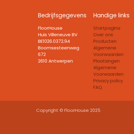
Bedrijfsgegevens
Handige links
FloorHouse
Startpagina
Huis Villeneuve BV​
Over ons
BE1026.0372.94
Producten
Boomsesteenweg
Algemene
672
Voorwaarden
2610 Antwerpen
Plaatsingen
Algemene
Voorwaarden
Privacy policy
FAQ
Copyright © FloorHouse 2025