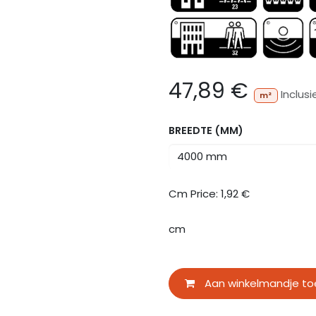
47,89
€
Inclusi
m²
BREEDTE (MM)
Cm Price:
1,92
€
cm
Aan winkelmandje t