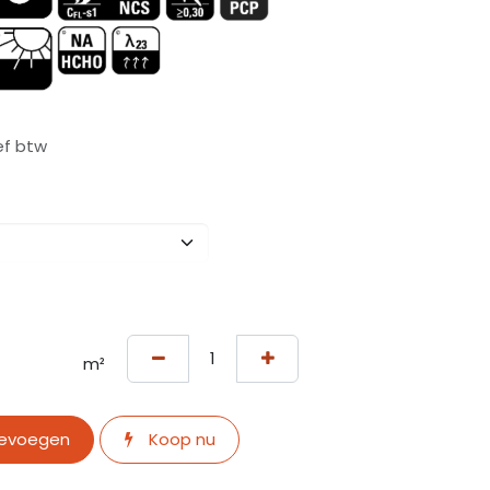
ef btw
m²
oevoegen
Koop nu