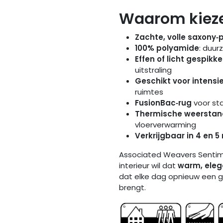
Waarom kieze
Zachte, volle saxony‑
100% polyamide
: duur
Effen of licht gespikk
uitstraling
Geschikt voor intensi
ruimtes
FusionBac‑rug
voor sta
Thermische weerstan
vloerverwarming
Verkrijgbaar in 4 en 
Associated Weavers Sentime
interieur wil dat
warm, eleg
dat elke dag opnieuw een ge
brengt.