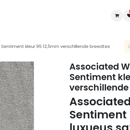
en
Interieur
B2B
Diensten
Blogs
 Sentiment kleur 95 12,5mm verschillende breedtes
Associated We
Sentiment kl
verschillende
Associate
Sentiment 
luxueus sa