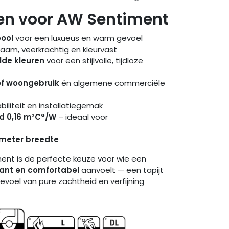
n voor AW Sentiment
pool
voor een luxueus en warm gevoel
zaam, veerkrachtig en kleurvast
elde kleuren
voor een stijlvolle, tijdloze
ef woongebruik
én algemene commerciële
biliteit en installatiegemak
d 0,16 m²C°/W
– ideaal voor
5 meter breedte
nt is de perfecte keuze voor wie een
ant en comfortabel
aanvoelt — een tapijt
voel van pure zachtheid en verfijning