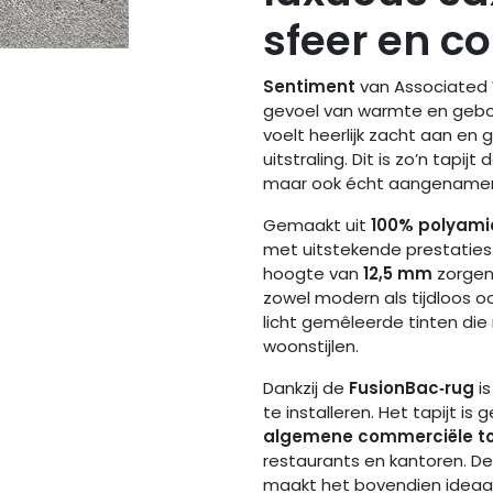
sfeer en c
Sentiment
van Associated 
gevoel van warmte en gebo
voelt heerlijk zacht aan en 
uitstraling. Dit is zo’n tapij
maar ook écht aangenamer 
Gemaakt uit
100% polyami
met uitstekende prestatie
hoogte van
12,5 mm
zorgen 
zowel modern als tijdloos oo
licht gemêleerde tinten die
woonstijlen.
Dankzij de
FusionBac‑rug
is
te installeren. Het tapijt is 
algemene commerciële t
restaurants en kantoren. D
maakt het bovendien ideaal