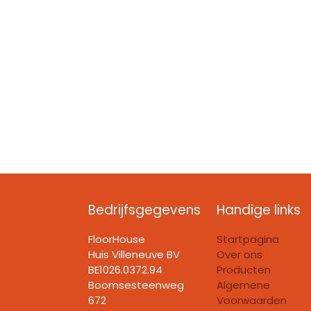
Bedrijfsgegevens
Handige links
FloorHouse
Startpagina
Huis Villeneuve BV​
Over ons
BE1026.0372.94
Producten
Boomsesteenweg
Algemene
672
Voorwaarden