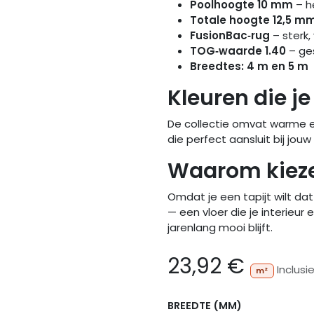
Poolhoogte 10 mm
– h
Totale hoogte 12,5 m
FusionBac‑rug
– sterk,
TOG‑waarde 1.40
– ges
Breedtes: 4 m en 5 m
Kleuren die je
De collectie omvat warme en
die perfect aansluit bij jouw i
Waarom kieze
Omdat je een tapijt wilt da
— een vloer die je interieur
jarenlang mooi blijft.
23,92
€
Inclusi
m²
BREEDTE (MM)