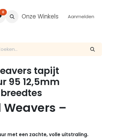
0
Onze Winkels
Aanmelden
avers tapijt
ur 95 12,5mm
 breedtes
d Weavers –
r met een zachte, volle uitstraling.