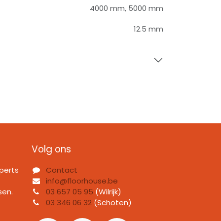
4000 mm
,
5000 mm
12.5 mm
Volg ons
perts
Contact
info@floorhouse.be
sen.
03 657 05 95
(Wilrijk)
03 346 06 32
(Schoten)