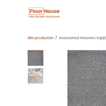
Overslaan naar inhoud
Winkel
Vloer
Alle producten
Associated Weavers tapijt