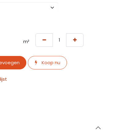
m²
oevoegen
Koop nu
jst