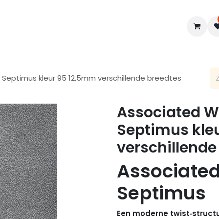
en
Interieur
B2B
Diensten
Blogs
 Septimus kleur 95 12,5mm verschillende breedtes
Associated We
Septimus kle
verschillende
Associate
Septimus
Een moderne twist‑structuu