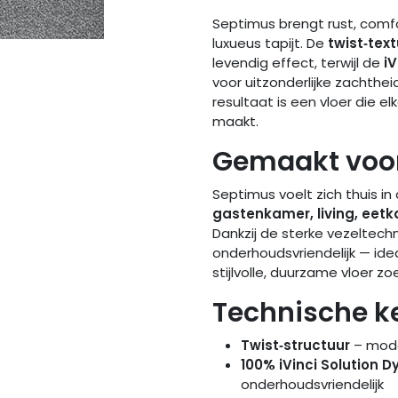
Septimus brengt rust, comf
luxueus tapijt. De
twist‑tex
levendig effect, terwijl de
iV
voor uitzonderlijke zachtheid
resultaat is een vloer die e
maakt.
Gemaakt voor
Septimus voelt zich thuis in
gastenkamer, living, eet
Dankzij de sterke vezeltechno
onderhoudsvriendelijk — ide
stijlvolle, duurzame vloer zo
Technische 
Twist‑structuur
– mode
100% iVinci Solution D
onderhoudsvriendelijk