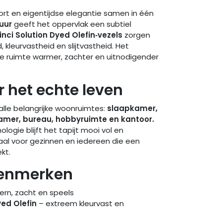
ort en eigentijdse elegantie samen in één
tuur
geeft het oppervlak een subtiel
inci Solution Dyed Olefin‑vezels
zorgen
, kleurvastheid en slijtvastheid. Het
lke ruimte warmer, zachter en uitnodigender
 het echte leven
 alle belangrijke woonruimtes:
slaapkamer,
kamer, bureau, hobbyruimte en kantoor.
logie blijft het tapijt mooi vol en
aal voor gezinnen en iedereen die een
ekt.
kenmerken
rn, zacht en speels
yed Olefin
– extreem kleurvast en