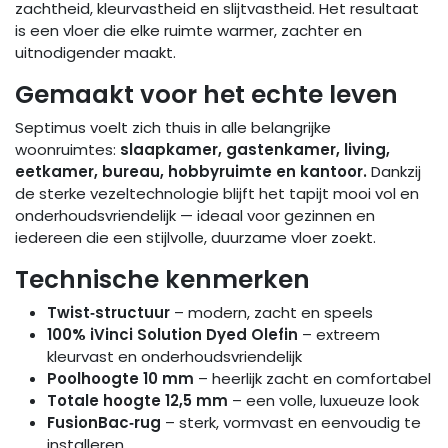
zachtheid, kleurvastheid en slijtvastheid. Het resultaat
is een vloer die elke ruimte warmer, zachter en
uitnodigender maakt.
Gemaakt voor het echte leven
Septimus voelt zich thuis in alle belangrijke
woonruimtes:
slaapkamer, gastenkamer, living,
eetkamer, bureau, hobbyruimte en kantoor.
Dankzij
de sterke vezeltechnologie blijft het tapijt mooi vol en
onderhoudsvriendelijk — ideaal voor gezinnen en
iedereen die een stijlvolle, duurzame vloer zoekt.
Technische kenmerken
Twist‑structuur
– modern, zacht en speels
100% iVinci Solution Dyed Olefin
– extreem
kleurvast en onderhoudsvriendelijk
Poolhoogte 10 mm
– heerlijk zacht en comfortabel
Totale hoogte 12,5 mm
– een volle, luxueuze look
FusionBac‑rug
– sterk, vormvast en eenvoudig te
installeren