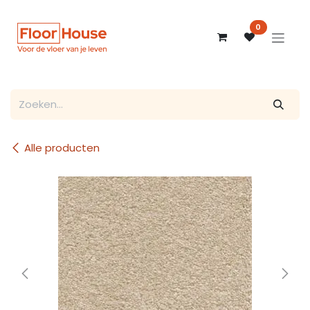
Overslaan naar inhoud
0
Alle producten