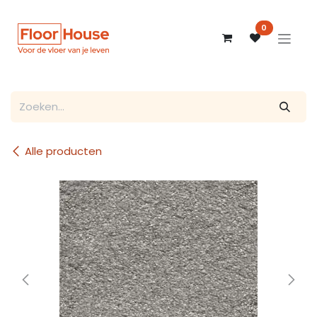
Overslaan naar inhoud
0
Alle producten