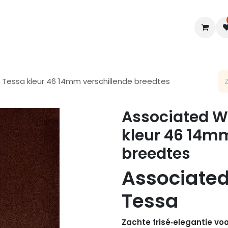
en
Interieur
B2B
Diensten
Blogs
 Tessa kleur 46 14mm verschillende breedtes
Associated We
kleur 46 14mm
breedtes
Associate
Tessa
Zachte frisé‑elegantie voor