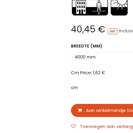
40,45
€
Inclus
m²
BREEDTE (MM)
Cm Price:
1,62
€
cm
Aan winkelmandje t
Toevoegen aan verlangli