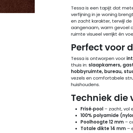
Tessa is een tapijt dat met
verfijning in je woning breng
en zacht karakter, terwijl de
aangenaam, warm gevoel ond
ruimte visueel verrijkt én vo
Perfect voor 
Tessa is ontworpen voor
in
thuis in:
slaapkamers, gast
hobbyruimte, bureau, st
vezels en comfortabele stru
huishoudens.
Techniek die 
Frisé‑pool
– zacht, vol 
100% polyamide (nylo
Poolhoogte 12 mm
– c
Totale dikte 14 mm
– e