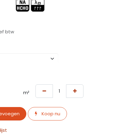
ief btw
m²
oevoegen
Koop nu
jst