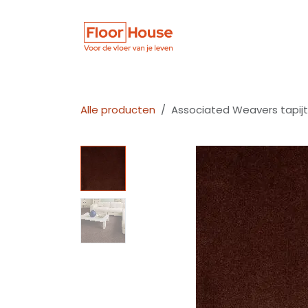
Overslaan naar inhoud
Winkel
Vloer
Alle producten
Associated Weavers tapijt