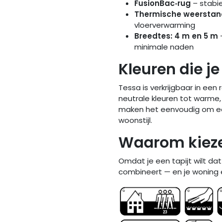
FusionBac‑rug
– stabie
Thermische weerstan
vloerverwarming
Breedtes: 4 m en 5 m
minimale naden
Kleuren die je
Tessa is verkrijgbaar in een r
neutrale kleuren tot warme
maken het eenvoudig om ee
woonstijl.
Waarom kieze
Omdat je een tapijt wilt da
combineert — en je woning e