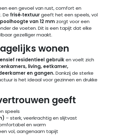
een een gevoel van rust, comfort en
t. De
frisé‑textuur
geeft het een speels, vol
poolhoogte van 12 mm
zorgt voor een
er de voeten. Dit is een tapijt dat elke
elbaar gezelliger maakt.
dagelijks wonen
tensief residentieel gebruik
en voelt zich
enkamers, living, eetkamer,
udeerkamer en gangen.
Dankzij de sterke
ctuur is het ideaal voor gezinnen en drukke
vertrouwen geeft
en speels
n)
– sterk, veerkrachtig en slijtvast
omfortabel en warm
en vol, aangenaam tapijt