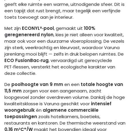
geeft elke ruimte een warme, uitnodigende sfeer. Dit is
een tapijt dat rust brengt, maar tegelijk een verfijnde
toets toevoegt aan je interieur.
Met zijn
ECONYL®‑pool
, gemaakt uit
100%
geregenereerd nylon
, kies je niet alleen voor kwaliteit,
maar ook voor een duurzame vloeroplossing. De vezels
zijn sterk, veerkrachtig en kleurvast, waardoor Varuna
jarenlang mooi blijft — zelfs in druk belopen ruimtes. De
ECO FusionBac‑rug
, vervaardigd uit gerecyclede
PET‑flessen, versterkt het ecologische karakter van
deze collectie.
De
poolhoogte van 9 mm
en een
totale hoogte van
11,5 mm
zorgen voor een aangenaam, zacht
loopgevoel zonder overdreven volume. Dankzij de hoge
kwaliteitsklasse is Varuna geschikt voor
intensief
woongebruik
én
algemene commerciële
toepassingen
zoals hotelkamers, boetieks,
restaurants en kantoren. De thermische weerstand van
0,16 m²C°/W
maakt het bovendien ideaal voor