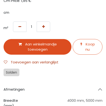
Cm Price:
1,95
€
cm
m²
Aan winkelmandje
Koop
toevoegen
nu
Toevoegen aan verlanglijst
Solden
Afmetingen
Breedte
4000 mm
,
5000 mm
(mm)