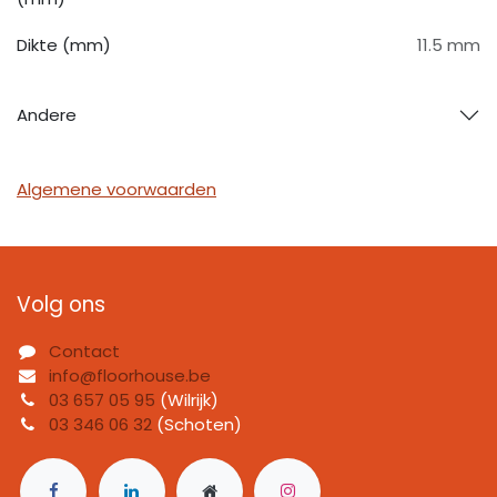
Dikte (mm)
11.5 mm
Andere
Algemene voorwaarden
Volg ons
Contact
info@floorhouse.be
03 657 05 95
(Wilrijk)
03 346 06 32
(Schoten)