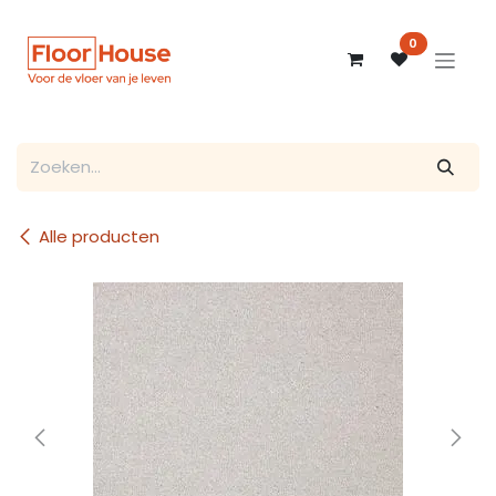
Overslaan naar inhoud
0
Alle producten