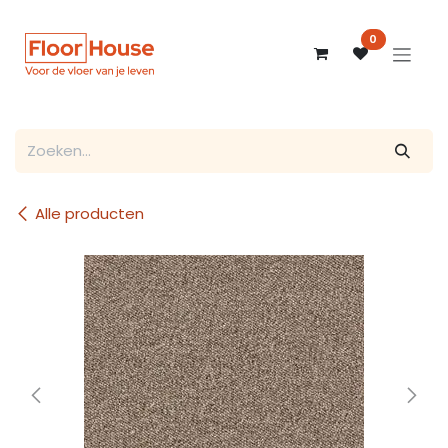
Overslaan naar inhoud
0
Alle producten