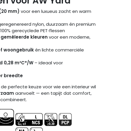
n voor AW Yara
l (20 mm)
voor een luxueus zacht en warm
 geregenereerd nylon, duurzaam én premium
 100% gerecyclede PET‑flessen
cht gemêleerde kleuren
voor een moderne,
ef woongebruik
én lichte commerciële
d 0,28 m²C°/W
– ideaal voor
er breedte
de perfecte keuze voor wie een interieur wil
urzaam
aanvoelt — een tapijt dat comfort,
s combineert.