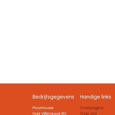
Bedrijfsgegevens
Handige links
FloorHouse
Startpagina
Huis Villeneuve BV​
Over ons