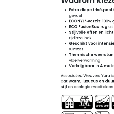
Waarom kieze
Extra diepe frisé‑poo
gevoel
ECONYL®‑vezels
: 100%
ECO FusionBac‑rug
uit
Stijlvolle effen en li
tijdloze look
Geschikt voor intensi
ruimtes
Thermische weerstan
vloerverwarming
Verkrijgbaar in 4 met
Associated Weavers Yara is 
dat
warm, luxueus en du
stijl en ecologie moeiteloo