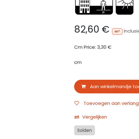
82,60
€
Inclus
m²
Cm Price:
3,30
€
cm
Aan winkelmandje t
Toevoegen aan verlangli
Vergelijken
Solden