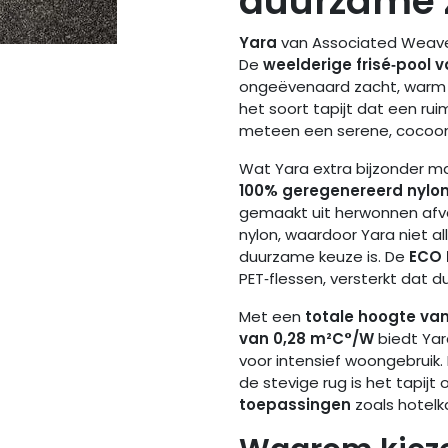
duurzame z
Yara
van Associated Weaver
De
weelderige frisé‑pool 
ongeëvenaard zacht, warm e
het soort tapijt dat een ru
meteen een serene, cocoon
Wat Yara extra bijzonder ma
100% geregenereerd nylo
gemaakt uit herwonnen afva
nylon, waardoor Yara niet a
duurzame keuze is. De
ECO 
PET‑flessen, versterkt dat 
Met een
totale hoogte va
van 0,28 m²C°/W
biedt Yar
voor intensief woongebruik. 
de stevige rug is het tapijt
toepassingen
zoals hotelk