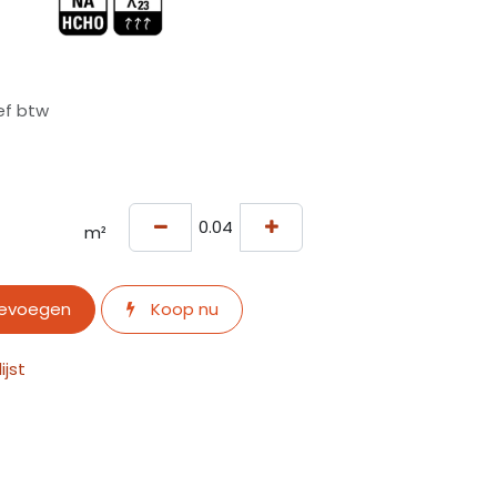
ief btw
m²
oevoegen
Koop nu
jst