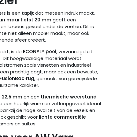
iel
s is een tapijt dat meteen indruk maakt.
van maar liefst 20 mm
geeft een
n luxueus gevoel onder de voeten. Dit is
imte niet alleen mooier maakt, maar ook
ende sfeer creëert.
akt, is de
ECONYL®‑pool
, vervaardigd uit
n
. Dit hoogwaardige materiaal wordt
lstromen zoals visnetten en industrieel
lleen prachtig oogt, maar ook een bewuste,
FusionBac‑rug
, gemaakt van gerecyclede
duurzame karakter.
n 22,5 mm
en een
thermische weerstand
a een heerlijk warm en vol loopgevoel, ideaal
Dankzij de hoge kwaliteit van de vezels en
 ook geschikt voor
lichte commerciële
amers en suites.