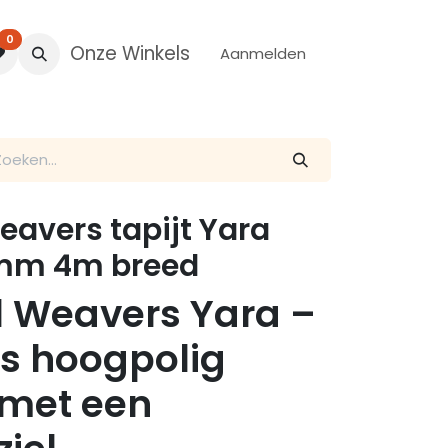
0
Onze Winkels
Aanmelden
avers tapijt Yara
5mm 4m breed
d Weavers Yara –
s hoogpolig
t met een