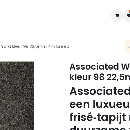
en
Interieur
B2B
Diensten
Blogs
t Yara kleur 98 22,5mm 4m breed
Associated We
kleur 98 22,
Associate
een luxueu
frisé‑tapij