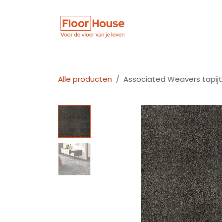
Overslaan naar inhoud
Winkel
Vloer
Alle producten
Associated Weavers tapij