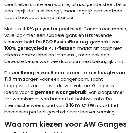
geeft elke ruimte een warme, uitnodigende sfeer. Dit is
een tapijt dat rust brengt, maar tegelijk een verfijnde
toets toevoegt aan je interieur.
Met zijn
100% polyester pool
biedt Ganges een mooie,
volle look met een subtiele glans en uitstekende
kleurvastheid. De
ECO FusionBac‑rug
, gemaakt van
100% gerecyclede PET‑flessen
, maakt dit tapijt niet
alleen comfortabel en vormvast, maar ook een
bewuste keuze voor wie duurzaamheid belangrijk vindt.
De
poolhoogte van 9 mm
en een
totale hoogte van
11,5 mm
zorgen voor een aangenaam, zacht
loopgevoel zonder overdreven volume. Ganges is
ideaal voor
algemeen woongebruik
: van slaapkamer
tot woonkamer, van bureau tot hobbyruimte. De
thermische weerstand van
0,16 m²C°/W
maakt het
bovendien perfect geschikt voor vloerverwarming.
Waarom kiezen voor AW Ganges