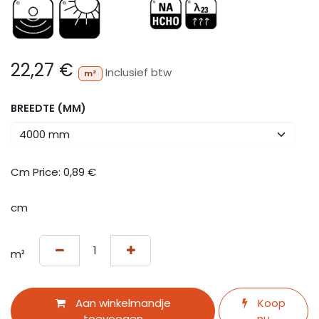
22,27
€
Inclusief btw
m²
BREEDTE (MM)
Cm Price:
0,89
€
cm
m²
Aan winkelmandje
Koop
toevoegen
nu