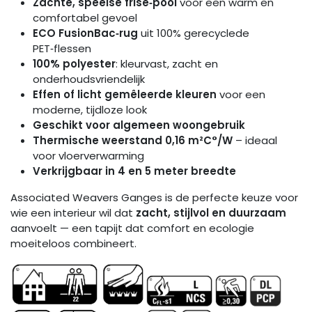
Zachte, speelse frisé‑pool
voor een warm en
comfortabel gevoel
ECO FusionBac‑rug
uit 100% gerecyclede
PET‑flessen
100% polyester
: kleurvast, zacht en
onderhoudsvriendelijk
Effen of licht gemêleerde kleuren
voor een
moderne, tijdloze look
Geschikt voor algemeen woongebruik
Thermische weerstand 0,16 m²C°/W
– ideaal
voor vloerverwarming
Verkrijgbaar in 4 en 5 meter breedte
Associated Weavers Ganges is de perfecte keuze voor
wie een interieur wil dat
zacht, stijlvol en duurzaam
aanvoelt — een tapijt dat comfort en ecologie
moeiteloos combineert.