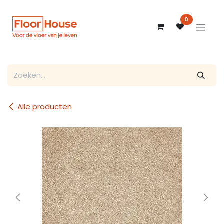
Overslaan naar inhoud
0
Alle producten