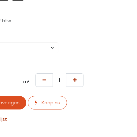
f btw
m²
oevoegen
Koop nu
jst