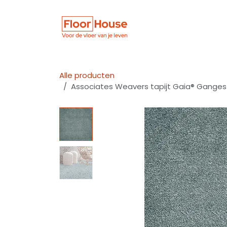
Overslaan naar inhoud
Winkel
Vloer
Alle producten
Associates Weavers tapijt Gaia® Ganges 