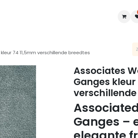
en
Interieur
B2B
Diensten
Blogs
kleur 74 11,5mm verschillende breedtes
Associates We
Ganges kleur
verschillende
Associate
Ganges – e
elegante f