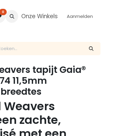
0
Onze Winkels
Aanmelden
avers tapijt Gaia®
 74 11,5mm
 breedtes
d Weavers
en zachte,
risé met een