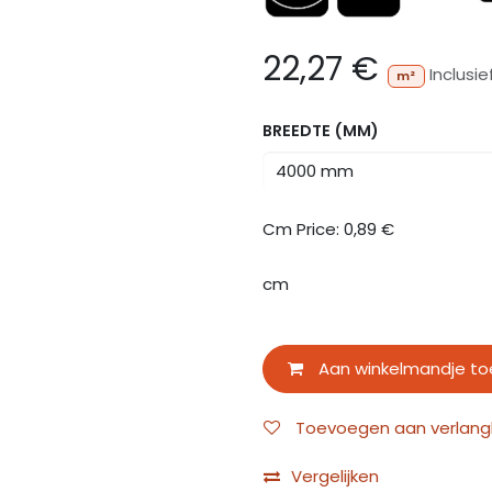
22,27
€
Inclusie
m²
BREEDTE (MM)
Cm Price:
0,89
€
cm
Aan winkelmandje t
Toevoegen aan verlangli
Vergelijken