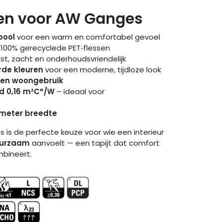
en voor AW Ganges
pool
voor een warm en comfortabel gevoel
 100% gerecyclede PET‑flessen
vast, zacht en onderhoudsvriendelijk
rde kleuren
voor een moderne, tijdloze look
een woongebruik
d 0,16 m²C°/W
– ideaal voor
5 meter breedte
is de perfecte keuze voor wie een interieur
duurzaam
aanvoelt — een tapijt dat comfort
bineert.