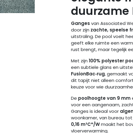
duurzame 
Ganges
van Associated We
door zijn
zachte, speelse fr
uitstraling. De pool voelt h
geeft elke ruimte een warme,
rust brengt, maar tegelijk e
Met zijn
100% polyester po
een subtiele glans en uitst
FusionBac‑rug
, gemaakt v
dit tapijt niet alleen comf
keuze voor wie duurzaamheid
De
poolhoogte van 9 mm
voor een aangenaam, zacht
Ganges is ideaal voor
alge
woonkamer, van bureau tot
0,16 m²C°/W
maakt het bov
vloerverwarming.