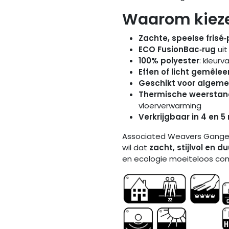
Waarom kiez
Zachte, speelse frisé‑
ECO FusionBac‑rug
uit
100% polyester
: kleur
Effen of licht gemêlee
Geschikt voor algem
Thermische weerstan
vloerverwarming
Verkrijgbaar in 4 en 
Associated Weavers Ganges 
wil dat
zacht, stijlvol en 
en ecologie moeiteloos com