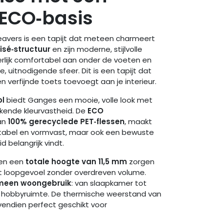
ECO‑basis
avers is een tapijt dat meteen charmeert
isé‑structuur
en zijn moderne, stijlvolle
eerlijk comfortabel aan onder de voeten en
 uitnodigende sfeer. Dit is een tapijt dat
en verfijnde toets toevoegt aan je interieur.
ol
biedt Ganges een mooie, volle look met
ekende kleurvastheid. De
ECO
an
100% gerecyclede PET‑flessen
, maakt
ortabel en vormvast, maar ook een bewuste
 belangrijk vindt.
en een
totale hoogte van 11,5 mm
zorgen
 loopgevoel zonder overdreven volume.
meen woongebruik
: van slaapkamer tot
 hobbyruimte. De thermische weerstand van
endien perfect geschikt voor