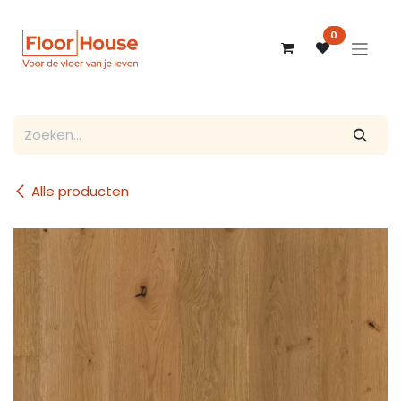
Overslaan naar inhoud
0
Alle producten