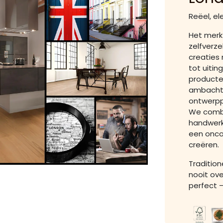
Reëel, el
Het merk
zelfverz
creaties 
tot uitin
producte
ambachts
ontwerpp
We combi
handwerk
een onco
creëren.
Tradition
nooit ove
perfect –