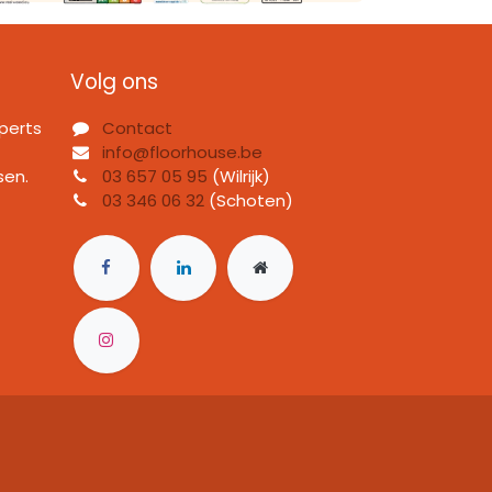
Volg ons
perts
Contact
info@floorhouse.be
sen.
03 657 05 95
(Wilrijk)
03 346 06 32
(Schoten)