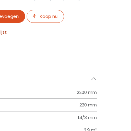
oevoegen
Koop nu
jst
2200 mm
220 mm
14/3 mm
2.9 m²