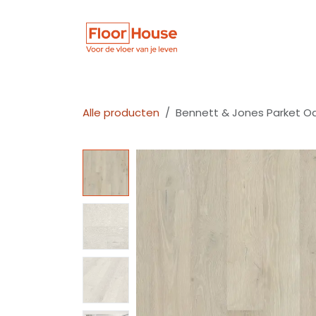
Overslaan naar inhoud
Winkel
Vloer
Alle producten
Bennett & Jones Parket O