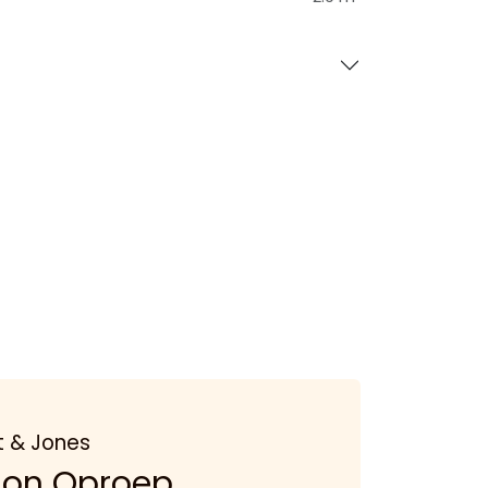
t & Jones
don Oproep