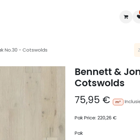
en
Interieur
B2B
Diensten
Blogs
ak No.30 - Cotswolds
Bennett & Jon
Cotswolds
75,95
€
Inclus
m²
Pak Price:
220,26
€
Pak