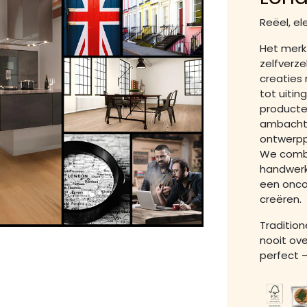
Reëel, el
Het merk
zelfverz
creaties 
tot uitin
producte
ambachts
ontwerpp
We combi
handwerk
een onco
creëren.
Tradition
nooit ove
perfect –