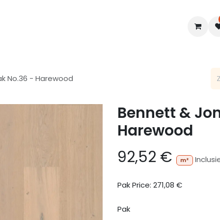
en
Interieur
B2B
Diensten
Blogs
ak No.36 - Harewood
Bennett & Jon
Harewood
92,52
€
Inclusi
m²
Pak Price:
271,08
€
Pak