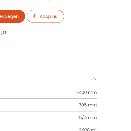
oevoegen
Koop nu
jst
2400 mm
305 mm
15/4 mm
2.928 m²