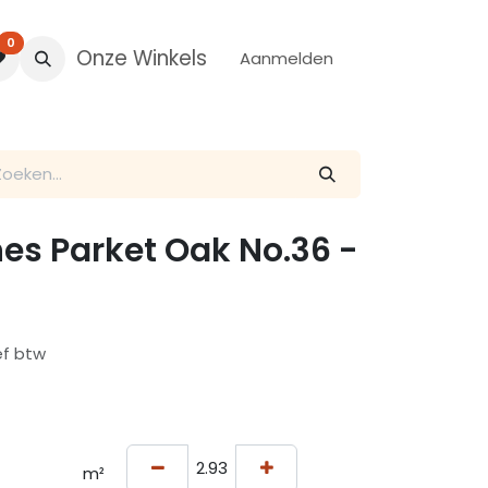
0
Onze Winkels
Aanmelden
es Parket Oak No.36 -
ef btw
m²