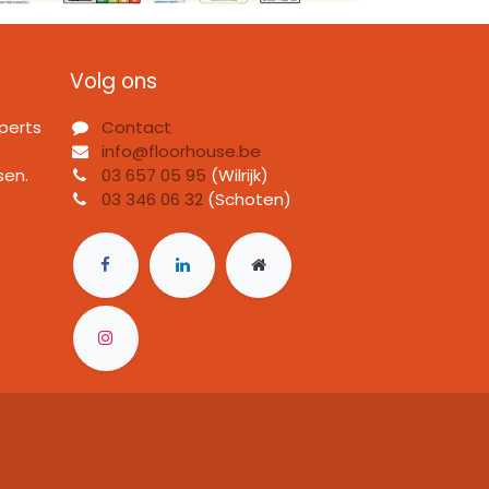
Volg ons
perts
Contact
info@floorhouse.be
sen.
03 657 05 95
(Wilrijk)
03 346 06 32
(Schoten)