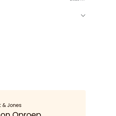
t & Jones
don Oproep