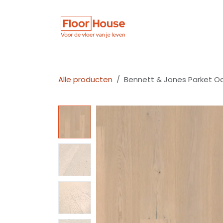
Overslaan naar inhoud
Winkel
Vloer
Alle producten
Bennett & Jones Parket O