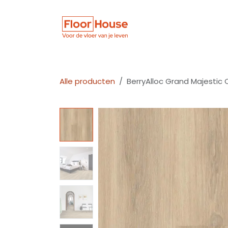
Overslaan naar inhoud
Winkel
Vloer
Alle producten
BerryAlloc Grand Majestic 