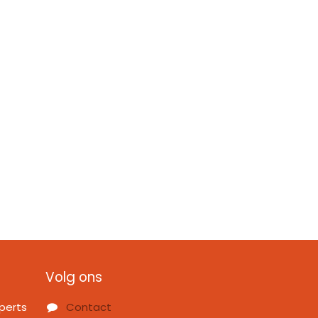
Volg ons
perts
Contact