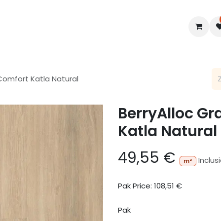
en
Interieur
B2B
Diensten
Blogs
Comfort Katla Natural
BerryAlloc Gr
Katla Natural
49,55
€
Inclus
m²
Pak Price:
108,51
€
Pak