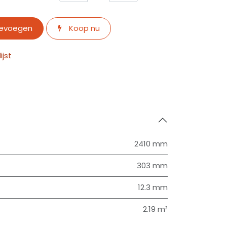
oevoegen
Koop nu
jst
2410 mm
303 mm
12.3 mm
2.19 m²