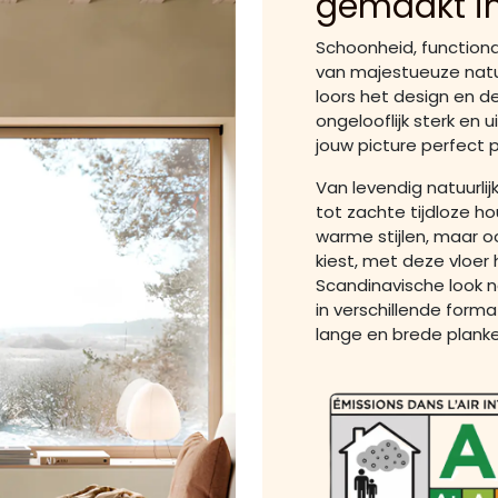
gemaakt i
Schoonheid, functional
van majestueuze natu
loors het design en de
ongelooflijk sterk en u
jouw picture perfect p
Van levendig natuurli
tot zachte tijdloze 
warme stijlen, maar o
kiest, met deze vloer 
Scandinavische look na
in verschillende form
lange en brede plank