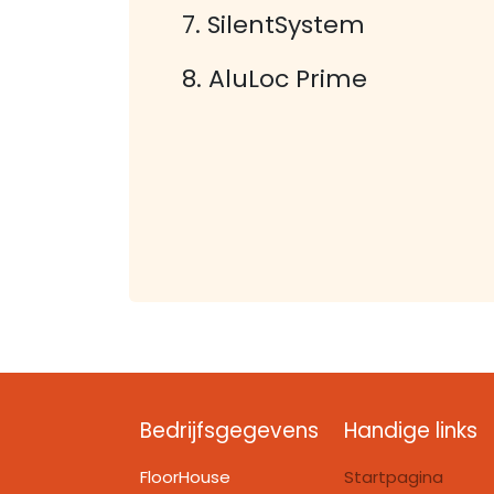
7. SilentSystem
8. AluLoc Prime
Bedrijfsgegevens
Handige links
FloorHouse
Startpagina