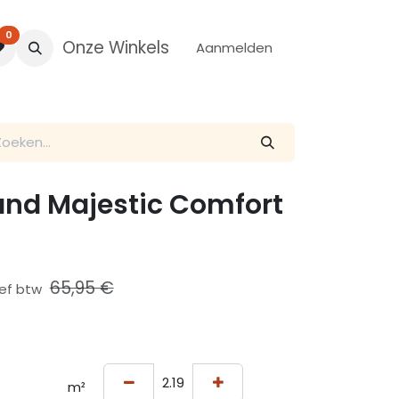
0
Onze Winkels
Aanmelden
and Majestic Comfort
65,95
€
ief btw
m²