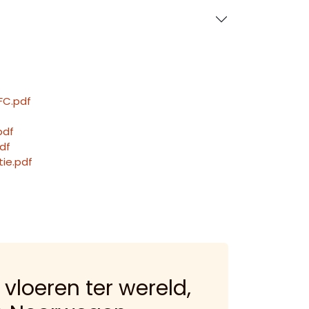
FC.pdf
pdf
df
tie.pdf
 vloeren ter wereld,