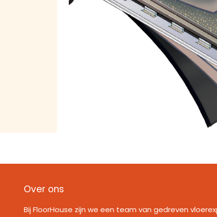
Over ons
Bij FloorHouse zijn we een team van gedreven vloerex