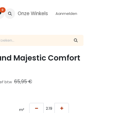
0
Onze Winkels
Aanmelden
and Majestic Comfort
65,95
€
ief btw
m²