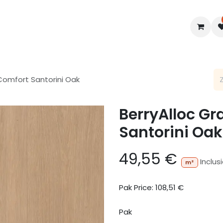
en
Interieur
B2B
Diensten
Blogs
Comfort Santorini Oak
BerryAlloc Gr
Santorini Oak
49,55
€
Inclus
m²
Pak Price:
108,51
€
Pak