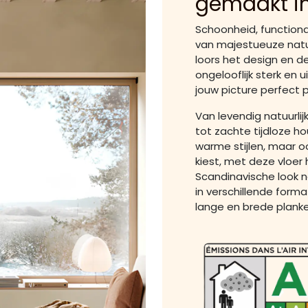
gemaakt i
Schoonheid, functional
van majestueuze natu
loors het design en de
ongelooflijk sterk en u
jouw picture perfect p
Van levendig natuurli
tot zachte tijdloze 
warme stijlen, maar o
kiest, met deze vloer 
Scandinavische look na
in verschillende form
lange en brede plank