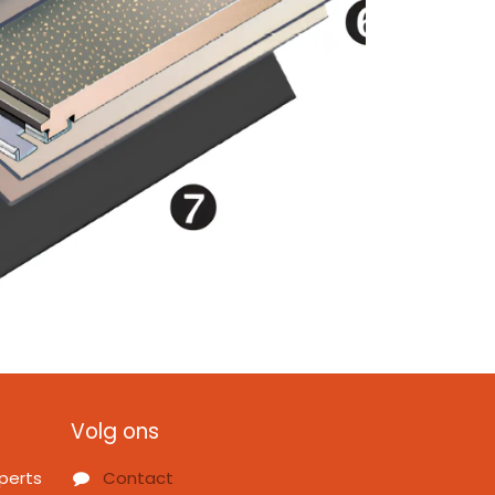
Volg ons
perts
Contact