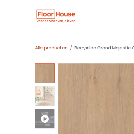
Overslaan naar inhoud
Winkel
Vloer
Alle producten
BerryAlloc Grand Majestic 