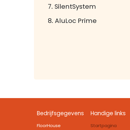
7. SilentSystem
8. AluLoc Prime
Bedrijfsgegevens
Handige links
FloorHouse
Startpagina