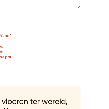
FC.pdf
pdf
df
tie.pdf
 vloeren ter wereld,