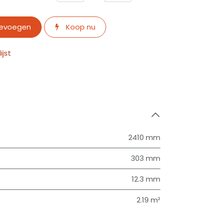
oevoegen
Koop nu
jst
2410 mm
303 mm
12.3 mm
2.19 m²