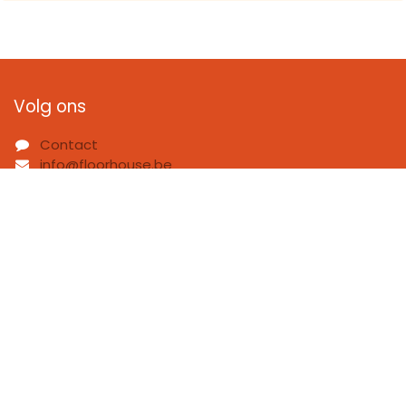
Volg ons
Contact
info@floorhouse.be
03 657 05 95
(Wilrijk)
03 346 06 32
(Schoten)
Over ons
Bij FloorHouse zijn we een team van gedreven
vloerexperts met één duidelijke missie: jouw leven
mooier en comfortabeler maken met vloeren die écht