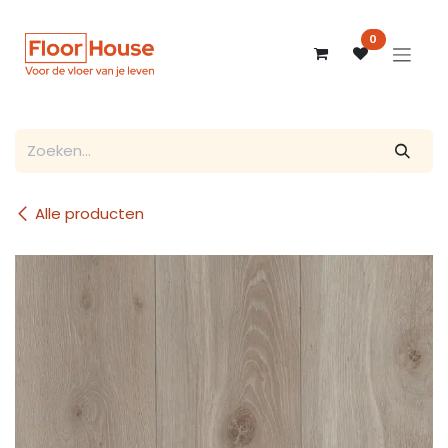
Overslaan naar inhoud
0
Alle producten