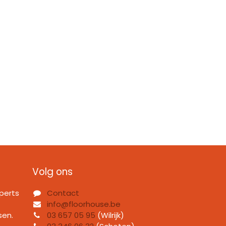
Volg ons
perts
Contact
info@floorhouse.be
sen.
03 657 05 95
(Wilrijk)