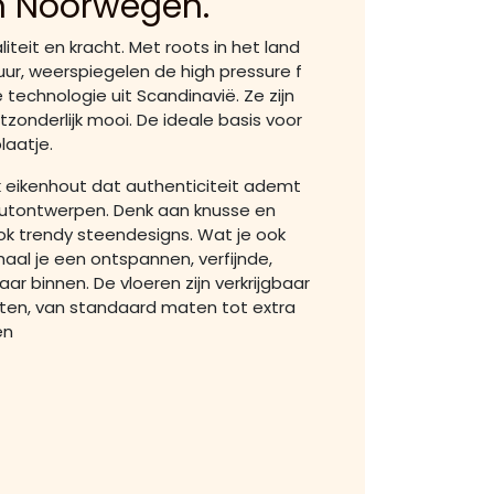
n Noorwegen.
iteit en kracht. Met roots in het land
ur, weerspiegelen de high pressure f
 technologie uit Scandinavië. Ze zijn
itzonderlijk mooi. De ideale basis voor
laatje.
jk eikenhout dat authenticiteit ademt
houtontwerpen. Denk aan knusse en
ok trendy steendesigns. Wat je ook
haal je een ontspannen, verfijnde,
ar binnen. De vloeren zijn verkrijgbaar
aten, van standaard maten tot extra
en