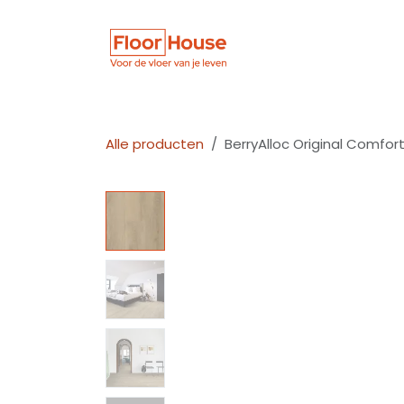
Overslaan naar inhoud
Winkel
Vloer
Alle producten
BerryAlloc Original Comfo