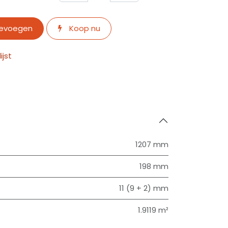
oevoegen
Koop nu
jst
1207 mm
198 mm
11 (9 + 2) mm
1.9119 m²