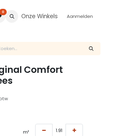
0
Onze Winkels
Aanmelden
iginal Comfort
ees
 btw
m²