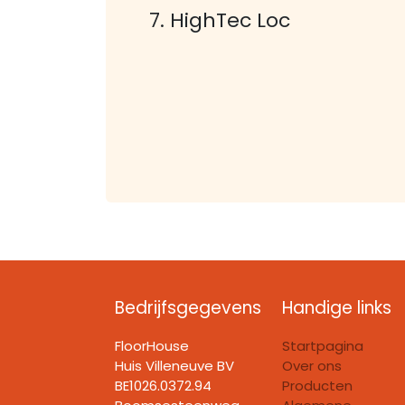
7. HighTec Loc
Bedrijfsgegevens
Handige links
FloorHouse
Startpagina
Huis Villeneuve BV​
Over ons
BE1026.0372.94
Producten