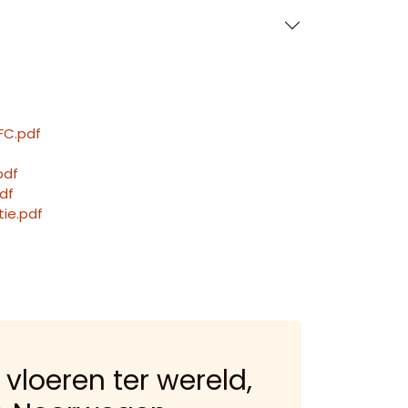
FC.pdf
pdf
df
tie.pdf
 vloeren ter wereld,