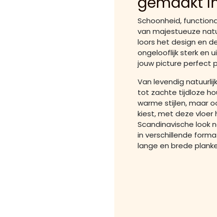
gemaakt i
Schoonheid, functional
van majestueuze natu
loors het design en de
ongelooflijk sterk en u
jouw picture perfect p
Van levendig natuurli
tot zachte tijdloze 
warme stijlen, maar o
kiest, met deze vloer 
Scandinavische look na
in verschillende form
lange en brede plank