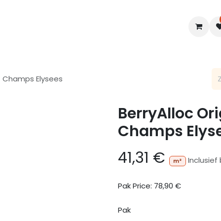
en
Interieur
B2B
Diensten
Blogs
rt Champs Elysees
BerryAlloc Or
Champs Elys
41,31
€
Inclusief
m²
Pak Price:
78,90
€
Pak