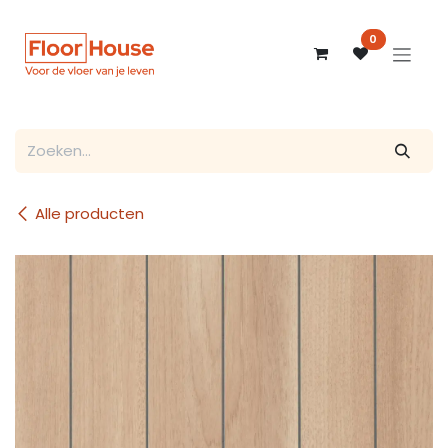
Overslaan naar inhoud
0
Alle producten