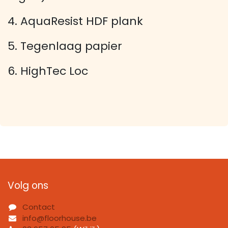
4. AquaResist HDF plank
5. Tegenlaag papier
6. HighTec Loc
Volg ons
Contact
info@floorhouse.be