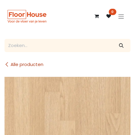
Overslaan naar inhoud
0
Alle producten