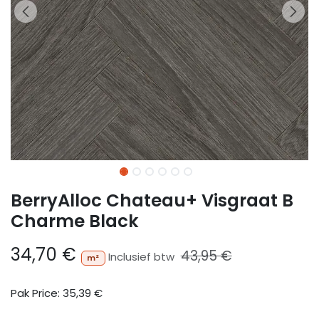
BerryAlloc Chateau+ Visgraat B
Charme Black
34,70
€
43,95
€
Inclusief btw
m²
Pak Price:
35,39
€