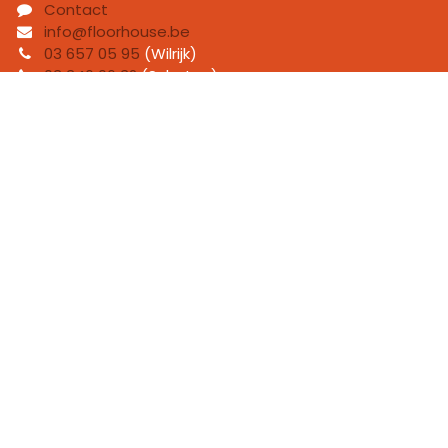
Contact
info@floorhouse.be
03 657 05 95
(Wilrijk)
03 346 06 32
(Schoten)
Over ons
Bij FloorHouse zijn we een team van gedreven
vloerexperts met één duidelijke missie: jouw leven
mooier en comfortabeler maken met vloeren die écht
bij je passen.
We combineren passie voor ons vak met jarenlange
expertise om oplossingen te bieden voor elke
vloeruitdaging.
Handige links