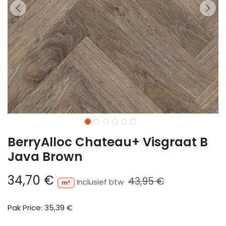
BerryAlloc Chateau+ Visgraat B
Java Brown
34,70
€
43,95
€
Inclusief btw
m²
Pak Price:
35,39
€