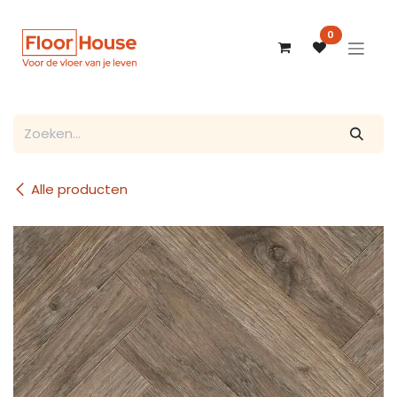
Overslaan naar inhoud
0
Alle producten