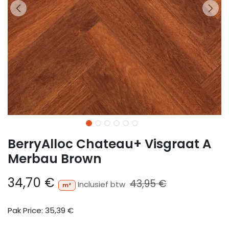
BerryAlloc Chateau+ Visgraat A
Merbau Brown
34,70
€
43,95
€
Inclusief btw
m²
Pak Price:
35,39
€