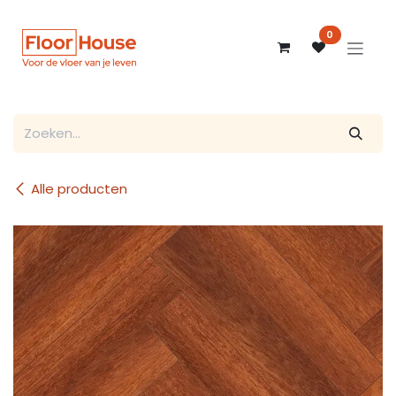
Overslaan naar inhoud
0
Alle producten